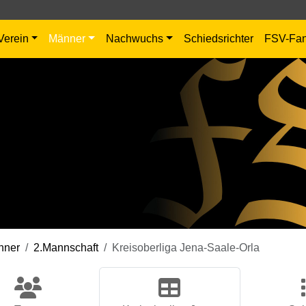
Verein
Männer
Nachwuchs
Schiedsrichter
FSV-Fa
nner
2.Mannschaft
Kreisoberliga Jena-Saale-Orla