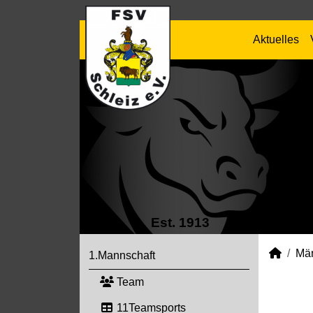
Aktuelles
Est. 1913
Mä
1.Mannschaft
Team
11Teamsports