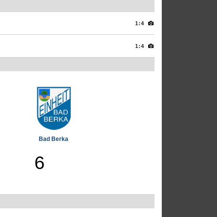
1:4
1:4
Bad Berka
6