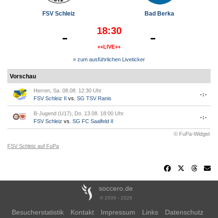
FSV Schleiz
Bad Berka
18:30
-
-
++LIVE++
» zum ausführlichen Liveticker
Vorschau
Herren, Sa. 08.08. 12:30 Uhr
-:-
FSV Schleiz II
vs.
SG TSV Ranis
B-Jugend (U17), Do. 13.08. 18:00 Uhr
-:-
FSV Schleiz
vs.
SG FC Saalfeld II
© FuPa-Widget
FSV Schleiz auf FuPa
soccero.de
© 2006 - 2026
Besucherstatistik
Kontakt
Impressum
Links
Datenschutz