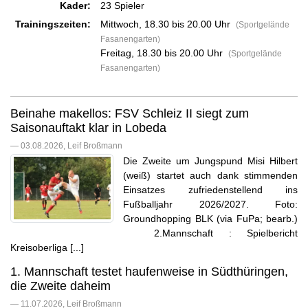
Kader:
23 Spieler
Trainingszeiten:
Mittwoch, 18.30 bis 20.00 Uhr
(Sportgelände
Fasanengarten)
Freitag, 18.30 bis 20.00 Uhr
(Sportgelände
Fasanengarten)
Beinahe makellos: FSV Schleiz II siegt zum
Saisonauftakt klar in Lobeda
— 03.08.2026, Leif Broßmann
Die Zweite um Jungspund Misi Hilbert
(weiß) startet auch dank stimmenden
Einsatzes zufriedenstellend ins
Fußballjahr 2026/2027. Foto:
Groundhopping BLK (via FuPa; bearb.)
2.Mannschaft : Spielbericht
Kreisoberliga [...]
1. Mannschaft testet haufenweise in Südthüringen,
die Zweite daheim
— 11.07.2026, Leif Broßmann