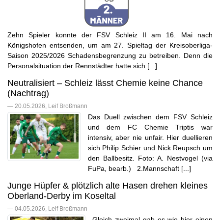
Zehn Spieler konnte der FSV Schleiz II am 16. Mai nach
Königshofen entsenden, um am 27. Spieltag der Kreisoberliga-
Saison 2025/2026 Schadensbegrenzung zu betreiben. Denn die
Personalsituation der Rennstädter hatte sich [...]
Neutralisiert – Schleiz lässt Chemie keine Chance
(Nachtrag)
— 20.05.2026, Leif Broßmann
Das Duell zwischen dem FSV Schleiz
und dem FC Chemie Triptis war
intensiv, aber nie unfair. Hier duellieren
sich Philip Schier und Nick Reupsch um
den Ballbesitz. Foto: A. Nestvogel (via
FuPa, bearb.) 2.Mannschaft [...]
Junge Hüpfer & plötzlich alte Hasen drehen kleines
Oberland-Derby im Koseltal
— 04.05.2026, Leif Broßmann
Gleich zweimal gab es wie hier einen