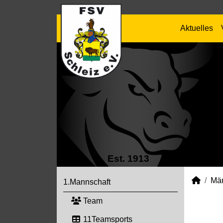
Aktuelles
Est. 1913
Mä
1.Mannschaft
Team
11Teamsports