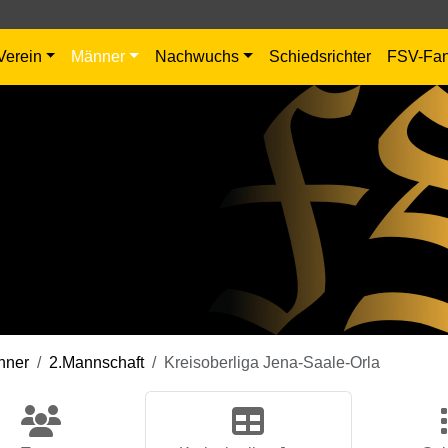
Verein
Männer
Nachwuchs
Schiedsrichter
FSV-Fa
nner
2.Mannschaft
Kreisoberliga Jena-Saale-Orla