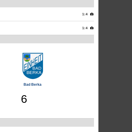
1:4
1:4
Bad Berka
6