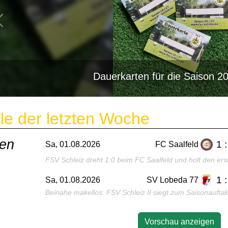
Neuzugang Nr. 6: Herzlich Willkomme
le der letzten Woche
ren
1 :
Sa, 01.08.2026
FC Saalfeld
FSV Schleiz dreht 1:0 beim FC Saalfeld und holt den ers
1 :
Sa, 01.08.2026
SV Lobeda 77
Beinahe makellos: FSV Schleiz II siegt zum Saisonauftak
Vorschau anzeigen