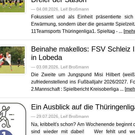
— 04.08.2026, Leif Broßmann
Fokussiert und als Einheit präsentierte si
Erwärmung, sondern über die gesamte Spielzeit.
11Teamsports Thüringenliga1. Spieltag - ... [
meh
Beinahe makellos: FSV Schleiz II
in Lobeda
— 03.08.2026, Leif Broßmann
Die Zweite um Jungspund Misi Hilbert (weiß
zufriedenstellend ins Fußballjahr 2026/2027. 
2.Mannschaft : Spielbericht Kreisoberliga ... [
meh
Ein Ausblick auf die Thüringenli
— 29.07.2026, Leif Broßmann
Na, kribbelt's schon? Am Wochenende beginnt d
sind wieder mit dabei! Wer fehlt und wer