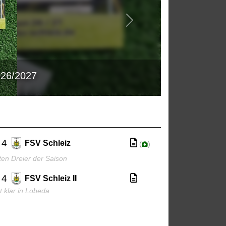
n, Ole Habekost!
 4
FSV Schleiz
(
)
ten Dreier der Saison
 4
FSV Schleiz II
t klar in Lobeda