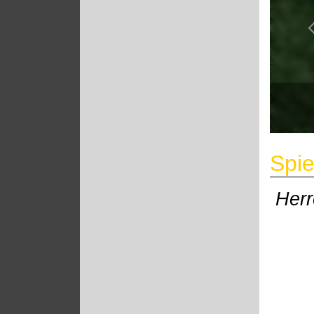
Spie
Her