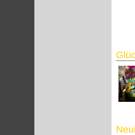
Glü
Neui