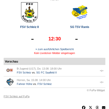
FSV Schleiz II
SG TSV Ranis
-
-
12:30
» zum ausführlichen Spielbericht
Kein Liveticker-Melder eingetragen
Vorschau
B-Jugend (U17), Do. 13.08. 18:00 Uhr
-:-
FSV Schleiz
vs.
SG FC Saalfeld II
Herren, Sa. 15.08. 14:00 Uhr
-:-
Fahner Höhe
vs.
FSV Schleiz
© FuPa-Widget
FSV Schleiz auf FuPa