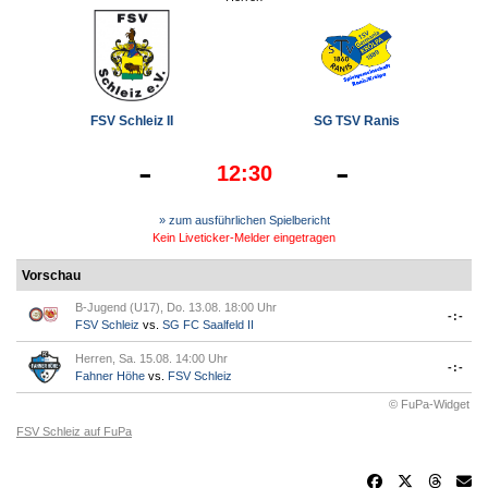
FSV Schleiz II
SG TSV Ranis
-
-
12:30
» zum ausführlichen Spielbericht
Kein Liveticker-Melder eingetragen
Vorschau
B-Jugend (U17), Do. 13.08. 18:00 Uhr
-:-
FSV Schleiz
vs.
SG FC Saalfeld II
Herren, Sa. 15.08. 14:00 Uhr
-:-
Fahner Höhe
vs.
FSV Schleiz
© FuPa-Widget
FSV Schleiz auf FuPa