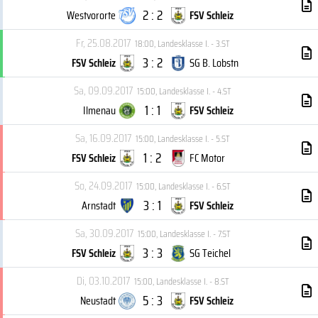
2 : 2
Westvororte
FSV Schleiz
Fr, 25.08.2017
18:00
,
Landesklasse I. - 3.ST
3 : 2
FSV Schleiz
SG B. Lobstn
Sa, 09.09.2017
15:00
,
Landesklasse I. - 4.ST
1 : 1
Ilmenau
FSV Schleiz
Sa, 16.09.2017
15:00
,
Landesklasse I. - 5.ST
1 : 2
FSV Schleiz
FC Motor
So, 24.09.2017
15:00
,
Landesklasse I. - 6.ST
3 : 1
Arnstadt
FSV Schleiz
Sa, 30.09.2017
15:00
,
Landesklasse I. - 7.ST
3 : 3
FSV Schleiz
SG Teichel
Di, 03.10.2017
15:00
,
Landesklasse I. - 8.ST
5 : 3
Neustadt
FSV Schleiz