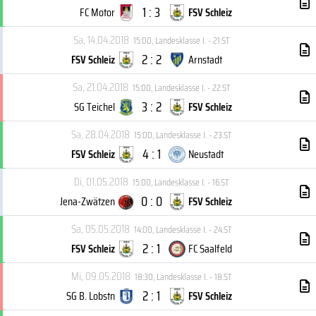
1 : 3
FC Motor
FSV Schleiz
Sa, 14.04.2018
15:00
,
Landesklasse I. - 21.ST
2 : 2
FSV Schleiz
Arnstadt
Sa, 21.04.2018
15:00
,
Landesklasse I. - 22.ST
3 : 2
SG Teichel
FSV Schleiz
Sa, 28.04.2018
15:00
,
Landesklasse I. - 23.ST
4 : 1
FSV Schleiz
Neustadt
Di, 01.05.2018
15:00
,
Landesklasse I. - 16.ST
0 : 0
Jena-Zwätzen
FSV Schleiz
Sa, 05.05.2018
14:00
,
Landesklasse I. - 24.ST
2 : 1
FSV Schleiz
FC Saalfeld
Mi, 09.05.2018
18:30
,
Landesklasse I. - 18.ST
2 : 1
SG B. Lobstn
FSV Schleiz