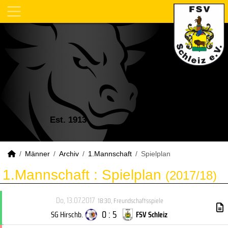
Est. 1913
Männer
Archiv
1.Mannschaft
Spielplan
1.Mannschaft :
Spielplan
(2017/18)
Do, 13.07.2017
18:30
,
Freundschaftsspiele
0 : 5
SG Hirschb.
FSV Schleiz