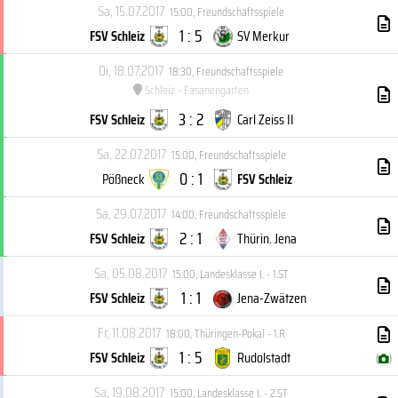
Sa, 15.07.2017
15:00
,
Freundschaftsspiele
1 : 5
FSV Schleiz
SV Merkur
Di, 18.07.2017
18:30
,
Freundschaftsspiele
Schleiz - Fasanengarten
3 : 2
FSV Schleiz
Carl Zeiss II
Sa, 22.07.2017
15:00
,
Freundschaftsspiele
0 : 1
Pößneck
FSV Schleiz
Sa, 29.07.2017
14:00
,
Freundschaftsspiele
2 : 1
FSV Schleiz
Thürin. Jena
Sa, 05.08.2017
15:00
,
Landesklasse I. - 1.ST
1 : 1
FSV Schleiz
Jena-Zwätzen
Fr, 11.08.2017
18:00
,
Thüringen-Pokal - 1.R
1 : 5
FSV Schleiz
Rudolstadt
(
)
Sa, 19.08.2017
15:00
,
Landesklasse I. - 2.ST