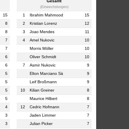
Gesamt
(Einwechslungen)
15
1
Ibrahim Mahmood
15
8
2
Kristian Lorenz
12
8
3
Joao Mendes
11
7
4
Amel Nukovic
10
7
Morris Möller
10
6
Oliver Schmidt
10
6
7
Asmir Nukovic
9
5
Elton Marciano Sá
9
5
Leif Broßmann
9
5
10
Kilian Greiner
8
5
Maurice Hilbert
8
4
12
Cedric Hofmann
7
3
Jaden Limmer
7
3
Julian Picker
7