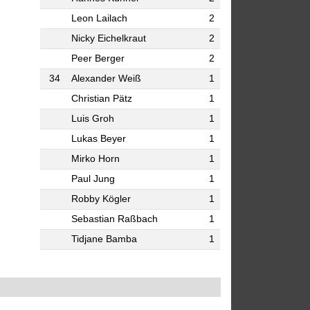
Leon Lailach
2
Nicky Eichelkraut
2
Peer Berger
2
34
Alexander Weiß
1
Christian Pätz
1
Luis Groh
1
Lukas Beyer
1
Mirko Horn
1
Paul Jung
1
Robby Kögler
1
Sebastian Raßbach
1
Tidjane Bamba
1