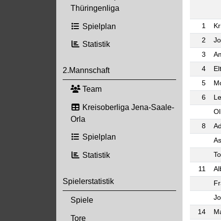
Thüringenliga
Spielplan
1
Kr
2
J
Statistik
3
Am
4
El
2.Mannschaft
5
Mo
Team
6
Le
Kreisoberliga Jena-Saale-
Ol
Orla
8
Ad
Spielplan
As
To
Statistik
11
Al
Spielerstatistik
Fr
Jo
Spiele
14
Ma
Tore