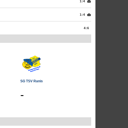
1:4
1:4
4:6
SG TSV Ranis
-