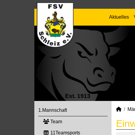
Aktuelles
Est. 1913
Mä
1.Mannschaft
Ein
Team
11Teamsports