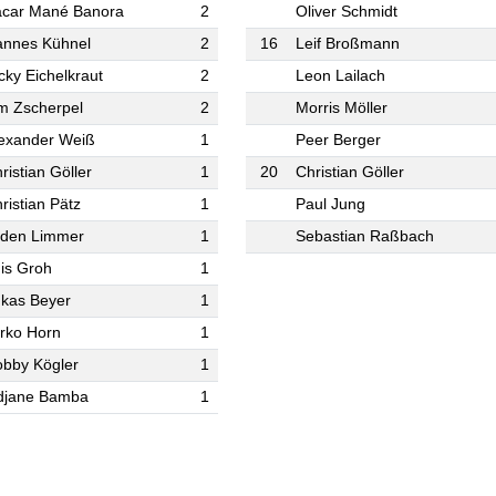
car Mané Banora
2
Oliver Schmidt
nnes Kühnel
2
16
Leif Broßmann
cky Eichelkraut
2
Leon Lailach
m Zscherpel
2
Morris Möller
exander Weiß
1
Peer Berger
ristian Göller
1
20
Christian Göller
ristian Pätz
1
Paul Jung
aden Limmer
1
Sebastian Raßbach
is Groh
1
kas Beyer
1
rko Horn
1
bby Kögler
1
djane Bamba
1