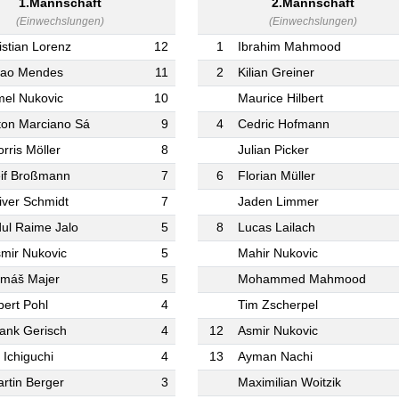
1.Mannschaft
2.Mannschaft
(Einwechslungen)
(Einwechslungen)
istian Lorenz
12
1
Ibrahim Mahmood
oao Mendes
11
2
Kilian Greiner
el Nukovic
10
Maurice Hilbert
ton Marciano Sá
9
4
Cedric Hofmann
rris Möller
8
Julian Picker
if Broßmann
7
6
Florian Müller
iver Schmidt
7
Jaden Limmer
ul Raime Jalo
5
8
Lucas Lailach
mir Nukovic
5
Mahir Nukovic
máš Majer
5
Mohammed Mahmood
bert Pohl
4
Tim Zscherpel
ank Gerisch
4
12
Asmir Nukovic
 Ichiguchi
4
13
Ayman Nachi
rtin Berger
3
Maximilian Woitzik