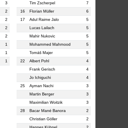
3
Tim Zscherpel
7
2
16
Florian Müller
6
2
17
Adul Raime Jalo
5
2
Lucas Lailach
5
2
Mahir Nukovic
5
1
Mohammed Mahmood
5
1
Tomáš Majer
5
1
22
Albert Pohl
4
Frank Gerisch
4
Jo Ichiguchi
4
25
Ayman Nachi
3
Martin Berger
3
Maximilian Woitzik
3
28
Bacar Mané Banora
2
Christian Göller
2
Hannes Kühnel
2