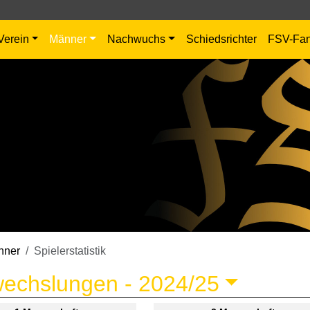
Verein
Männer
Nachwuchs
Schiedsrichter
FSV-Fa
nner
Spielerstatistik
wechslungen -
2024/25