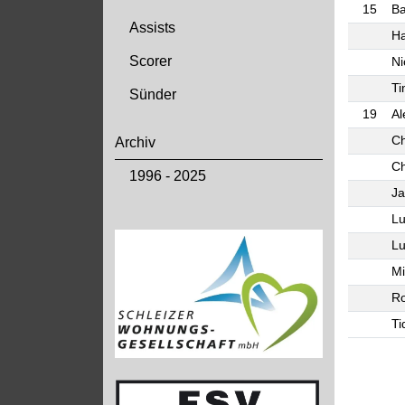
15
Ba
Assists
Ha
Scorer
Ni
Ti
Sünder
19
Al
Ch
Archiv
Ch
1996 - 2025
J
Lu
Lu
Mi
Ro
Ti