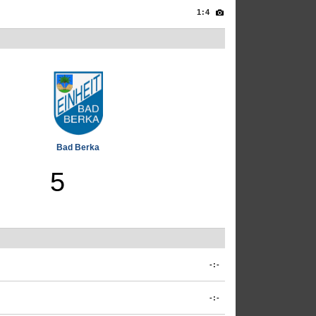
1:4
Bad Berka
5
-:-
-:-