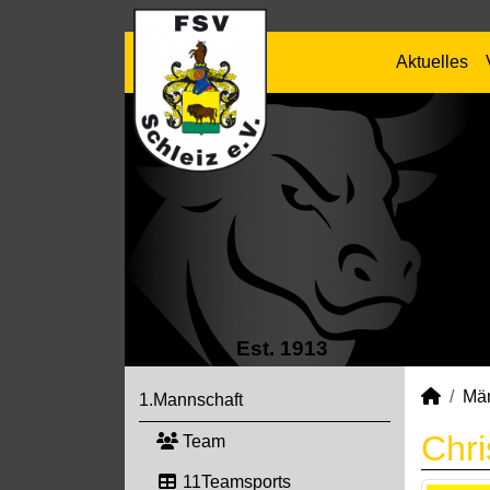
Aktuelles
Est. 1913
Mä
1.Mannschaft
Chri
Team
11Teamsports