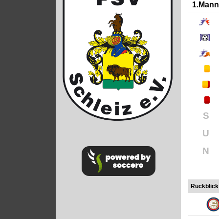
1.Mann
S
U
N
Rückblick