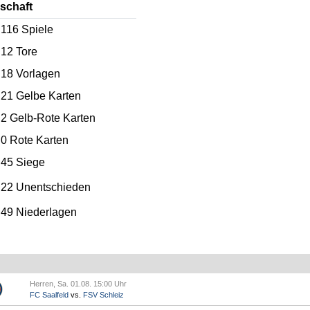
schaft
116
Spiele
12
Tore
18
Vorlagen
21
Gelbe Karten
2
Gelb-Rote Karten
0
Rote Karten
45 Siege
22 Unentschieden
49 Niederlagen
Herren, Sa. 01.08. 15:00 Uhr
FC Saalfeld
vs.
FSV Schleiz