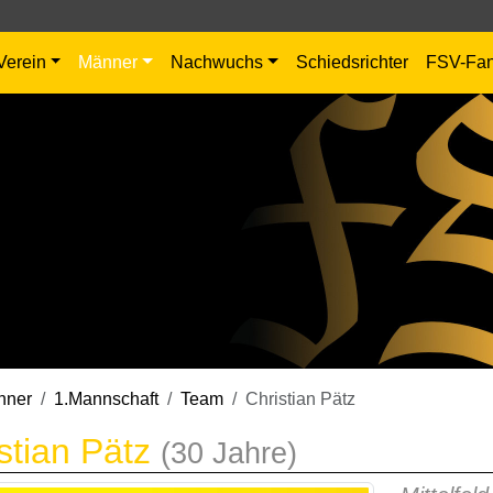
Verein
Männer
Nachwuchs
Schiedsrichter
FSV-Fa
nner
1.Mannschaft
Team
Christian Pätz
stian Pätz
(30 Jahre)