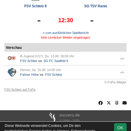
FSV Schleiz II
SG TSV Ranis
-
-
12:30
» zum ausführlichen Spielbericht
Kein Liveticker-Melder eingetragen
Vorschau
B-Jugend (U17), Do. 13.08. 18:00 Uhr
-:-
FSV Schleiz
vs.
SG FC Saalfeld II
Herren, Sa. 15.08. 14:00 Uhr
-:-
Fahner Höhe
vs.
FSV Schleiz
© FuPa-Widget
FSV Schleiz auf FuPa
soccero.de
© 2006 - 2026
Diese Webseite verwendet Cookies, um Dir den
OK
Besucherstatistik
Kontakt
Impressum
Links
Datenschutz