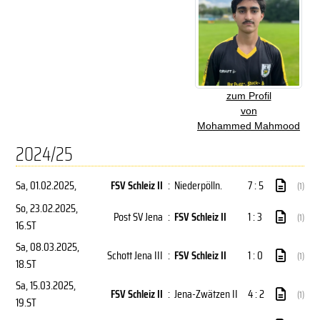
zum Profil
von
Mohammed Mahmood
2024/25
Sa, 01.02.2025
,
FSV Schleiz II
:
Niederpölln.
7 : 5
(1)
So, 23.02.2025
,
Post SV Jena
:
FSV Schleiz II
1 : 3
(1)
16.ST
Sa, 08.03.2025
,
Schott Jena III
:
FSV Schleiz II
1 : 0
(1)
18.ST
Sa, 15.03.2025
,
FSV Schleiz II
:
Jena-Zwätzen II
4 : 2
(1)
19.ST