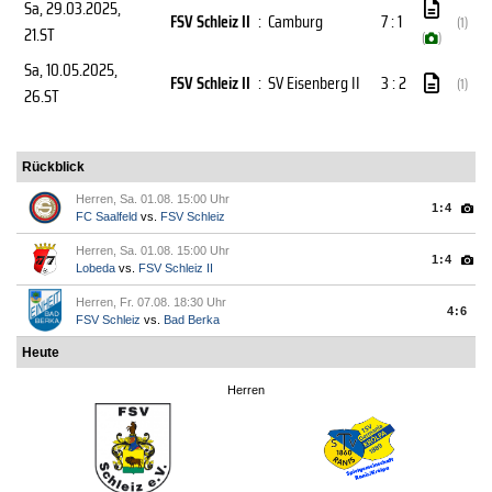
Sa, 29.03.2025
,
FSV Schleiz II
:
Camburg
7 : 1
(1)
21.ST
(
)
Sa, 10.05.2025
,
FSV Schleiz II
:
SV Eisenberg II
3 : 2
(1)
26.ST
Rückblick
Herren, Sa. 01.08. 15:00 Uhr
1:4
FC Saalfeld
vs.
FSV Schleiz
Herren, Sa. 01.08. 15:00 Uhr
1:4
Lobeda
vs.
FSV Schleiz II
Herren, Fr. 07.08. 18:30 Uhr
4:6
FSV Schleiz
vs.
Bad Berka
Heute
Herren