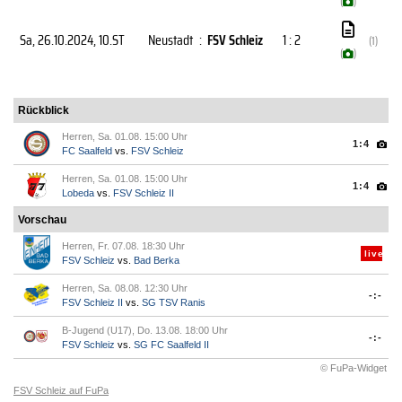
(
)
Sa, 26.10.2024
, 10.ST
Neustadt
:
FSV Schleiz
1 : 2
(1)
(
)
Rückblick
Herren, Sa. 01.08. 15:00 Uhr
1:4
FC Saalfeld
vs.
FSV Schleiz
Herren, Sa. 01.08. 15:00 Uhr
1:4
Lobeda
vs.
FSV Schleiz II
Vorschau
Herren, Fr. 07.08. 18:30 Uhr
live
FSV Schleiz
vs.
Bad Berka
Herren, Sa. 08.08. 12:30 Uhr
-:-
FSV Schleiz II
vs.
SG TSV Ranis
B-Jugend (U17), Do. 13.08. 18:00 Uhr
-:-
FSV Schleiz
vs.
SG FC Saalfeld II
© FuPa-Widget
FSV Schleiz auf FuPa