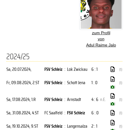
zum Profil
von
Adul Raime Jalo
2024/25
Sa, 20.07.2024
,
FSV Schleiz
:
Lok Zwickau
6 : 1
(1)
Fr, 09.08.2024
, 2.ST
FSV Schleiz
:
Schott Jena
1 : 0
(1)
(
)
Sa, 17.08.2024
, 1.R
FSV Schleiz
:
Arnstadt
4 : 6
n.E.
(1)
(
)
Sa, 31.08.2024
, 4.ST
FC Saalfeld
:
FSV Schleiz
6 : 0
(1)
Sa, 19.10.2024
, 9.ST
FSV Schleiz
:
Langensalza
2 : 1
(1)