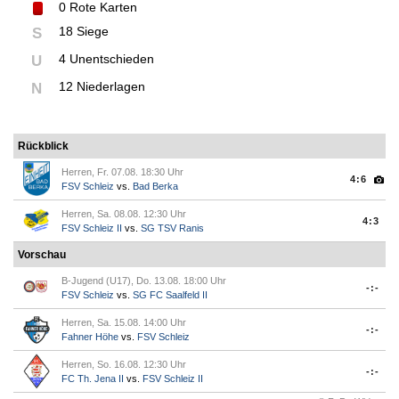
0
Rote Karten
18 Siege
S
4 Unentschieden
U
12 Niederlagen
N
Rückblick
Herren, Fr. 07.08. 18:30 Uhr
4:6
FSV Schleiz
vs.
Bad Berka
Herren, Sa. 08.08. 12:30 Uhr
4:3
FSV Schleiz II
vs.
SG TSV Ranis
Vorschau
B-Jugend (U17), Do. 13.08. 18:00 Uhr
-:-
FSV Schleiz
vs.
SG FC Saalfeld II
Herren, Sa. 15.08. 14:00 Uhr
-:-
Fahner Höhe
vs.
FSV Schleiz
Herren, So. 16.08. 12:30 Uhr
-:-
FC Th. Jena II
vs.
FSV Schleiz II