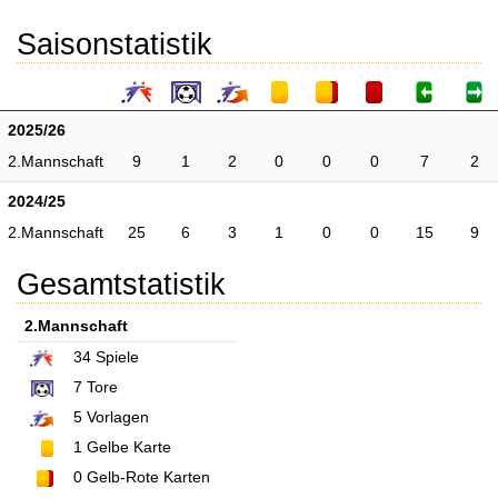
Saisonstatistik
2025/26
2.Mannschaft
9
1
2
0
0
0
7
2
2024/25
2.Mannschaft
25
6
3
1
0
0
15
9
Gesamtstatistik
2.Mannschaft
34
Spiele
7
Tore
5
Vorlagen
1
Gelbe Karte
0
Gelb-Rote Karten