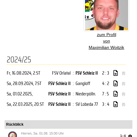
zum Profil
von
Maximilian Woitzik
2024/25
Fr, 16.08.2024
, 2.ST
FSV Orlatal
:
FSV Schleiz II
2 : 3
(1)
Sa, 28.09.2024
, 7.ST
FSV Schleiz II
:
Gangloff
4 : 2
(1)
Sa, 01.02.2025
,
FSV Schleiz II
:
Niederpölln.
7 : 5
(1)
Sa, 22.03.2025
, 20.ST
FSV Schleiz II
:
SV Lobeda 77
3 : 4
(1)
Rückblick
Herren, Sa. 01.08. 15:00 Uhr
1:4