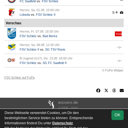
FC Saalfeld
vs.
FSV Schleiz
Herren, Sa. 01.08. 15:00 Uhr
1:4
Lobeda
vs.
FSV Schleiz II
Vorschau
Herren, Fr. 07.08. 18:30 Uhr
live
FSV Schleiz
vs.
Bad Berka
Herren, Sa. 08.08. 12:30 Uhr
-:-
FSV Schleiz II
vs.
SG TSV Ranis
B-Jugend (U17), Do. 13.08. 18:00 Uhr
-:-
FSV Schleiz
vs.
SG FC Saalfeld II
© FuPa-Widget
FSV Schleiz auf FuPa
soccero.de
© 2006 - 2026
Diese Webseite verwendet Cookies, um Dir den
OK
Besucherstatistik
Kontakt
Impressum
Links
Datenschutz
bestmöglichen Service bieten zu können. Entsprechende
Stadion- & Hausordnung
Gästebuch
Downloads
Informationen findest Du unter
Datenschutz
.