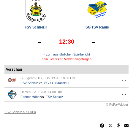
FSV Schleiz II
SG TSV Ranis
-
-
12:30
» zum ausführlichen Spielbericht
Kein Liveticker-Melder eingetragen
Vorschau
B-Jugend (U17), Do. 13.08. 18:00 Uhr
-:-
FSV Schleiz
vs.
SG FC Saalfeld II
Herren, Sa. 15.08. 14:00 Uhr
-:-
Fahner Höhe
vs.
FSV Schleiz
© FuPa-Widget
FSV Schleiz auf FuPa