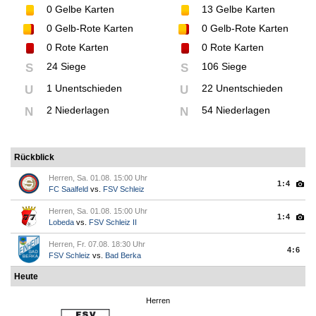
0
Gelbe Karten
13
Gelbe Karten
0
Gelb-Rote Karten
0
Gelb-Rote Karten
0
Rote Karten
0
Rote Karten
24 Siege
106 Siege
S
S
1 Unentschieden
22 Unentschieden
U
U
2 Niederlagen
54 Niederlagen
N
N
Rückblick
Herren, Sa. 01.08. 15:00 Uhr
1:4
FC Saalfeld
vs.
FSV Schleiz
Herren, Sa. 01.08. 15:00 Uhr
1:4
Lobeda
vs.
FSV Schleiz II
Herren, Fr. 07.08. 18:30 Uhr
4:6
FSV Schleiz
vs.
Bad Berka
Heute
Herren