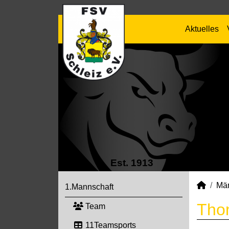
Aktuelles
Est. 1913
Mä
1.Mannschaft
Thom
Team
11Teamsports