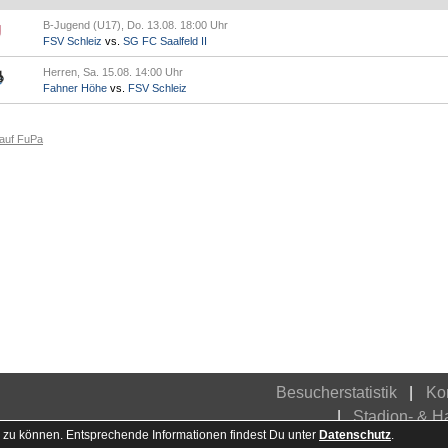
B-Jugend (U17), Do. 13.08. 18:00 Uhr
FSV Schleiz
vs.
SG FC Saalfeld II
Herren, Sa. 15.08. 14:00 Uhr
Fahner Höhe
vs.
FSV Schleiz
 auf FuPa
Besucherstatistik
Ko
Stadion- & 
 zu können. Entsprechende Informationen findest Du unter
Datenschutz
.