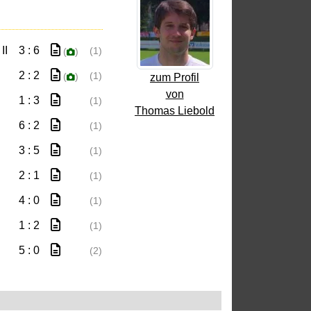
II
3 : 6
(1)
(
)
2 : 2
(1)
(
)
zum Profil
von
1 : 3
(1)
Thomas Liebold
6 : 2
(1)
3 : 5
(1)
2 : 1
(1)
4 : 0
(1)
1 : 2
(1)
5 : 0
(2)