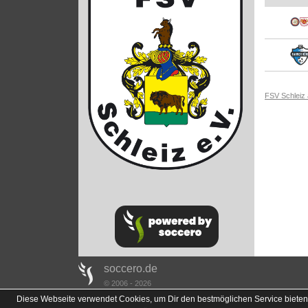
FSV Schleiz
soccero.de
© 2006 - 2026
Diese Webseite verwendet Cookies, um Dir den bestmöglichen Service bieten