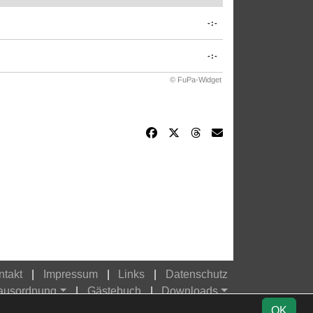
-:-
-:-
© FuPa-Widget
ntakt
Impressum
Links
Datenschutz
Hausordnung
Gästebuch
Downloads
OK