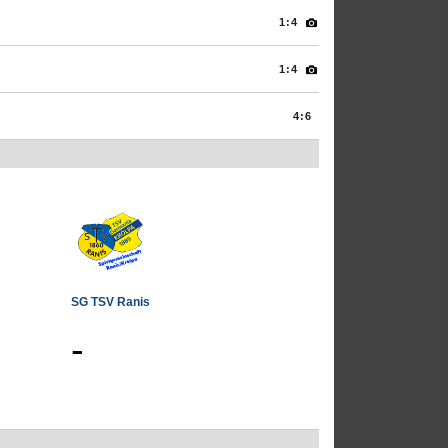
1:4
1:4
4:6
SG TSV Ranis
-