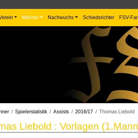
Verein
Männer
Nachwuchs
Schiedsrichter
FSV-Fa
nner
Spielerstatistik
Assists
2016/17
Thomas Liebold
as Liebold : Vorlagen (1.Mann