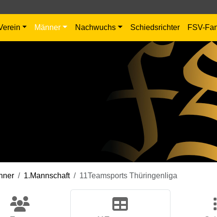
Verein
Männer
Nachwuchs
Schiedsrichter
FSV-Fa
nner
1.Mannschaft
11Teamsports Thüringenliga