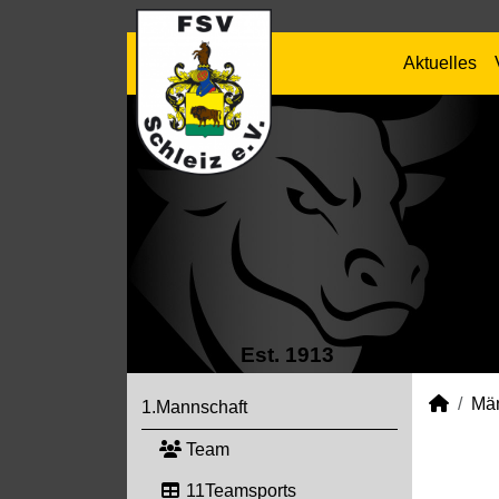
Aktuelles
Est. 1913
Mä
1.Mannschaft
Team
11Teamsports