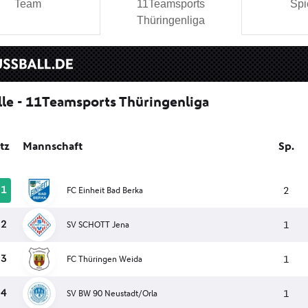
Team
11Teamsports
Spi
Thüringenliga