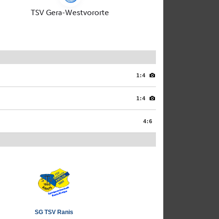
1:4
1:4
4:6
SG TSV Ranis