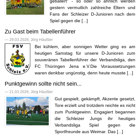
geballert“ - so oder so ähnlich werden
gestern vermutlich zahlreiche Eltern und
Fans der Schleizer D-Junioren nach dem
Spiel gegen die [...]
Zu Gast beim Tabellenführer
— 29.03.2026, Jörg Häußler
Bei kühlem, aber sonnigen Wetter ging es am
heutigen Samstag für unsere D-Junioren zum
souveränen Tabellenführer der Verbandsliga, den
FC Thüringen Jena e.V.Die Voraussetzungen
waren denkbar ungünstig, denn heute musste [...]
Punktgewinn sollte nicht sein...
— 21.03.2026, Jörg Häußler
Gut gespielt, gekämpft, Akzente gesetzt,
Tore erzielt und trotzdem reichte es nicht
zum Punktgewinn. Engagiert begannen
die Schleizer Jungs ihr heutiges
Verbandsliga Spiel gegen die
Sportfreunde aus Weimar. Das [...]