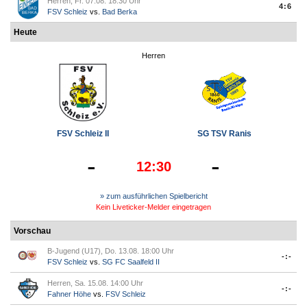
Herren, Fr. 07.08. 18:30 Uhr
4:6
FSV Schleiz
vs.
Bad Berka
Heute
Herren
FSV Schleiz II
SG TSV Ranis
-
-
12:30
» zum ausführlichen Spielbericht
Kein Liveticker-Melder eingetragen
Vorschau
B-Jugend (U17), Do. 13.08. 18:00 Uhr
-:-
FSV Schleiz
vs.
SG FC Saalfeld II
Herren, Sa. 15.08. 14:00 Uhr
-:-
Fahner Höhe
vs.
FSV Schleiz