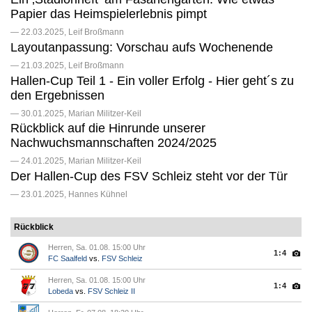
Papier das Heimspielerlebnis pimpt
— 22.03.2025, Leif Broßmann
Layoutanpassung: Vorschau aufs Wochenende
— 21.03.2025, Leif Broßmann
Hallen-Cup Teil 1 - Ein voller Erfolg - Hier geht´s zu
den Ergebnissen
— 30.01.2025, Marian Militzer-Keil
Rückblick auf die Hinrunde unserer
Nachwuchsmannschaften 2024/2025
— 24.01.2025, Marian Militzer-Keil
Der Hallen-Cup des FSV Schleiz steht vor der Tür
— 23.01.2025, Hannes Kühnel
Rückblick
Herren, Sa. 01.08. 15:00 Uhr
1:4
FC Saalfeld
vs.
FSV Schleiz
Herren, Sa. 01.08. 15:00 Uhr
1:4
Lobeda
vs.
FSV Schleiz II