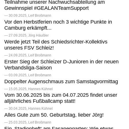
Teilnahme unserer Nachwuchsabteilung am
Gewinnspiel #GEALANTeamSupport
— 30.09.2025, Leif Broßmann
Vor den Herbstferien noch 3 wichtige Punkte in
Camburg erkämpft...
— 27.09.2025, Jörg Häußler
Werde jetzt Teil des Schiedsrichter-Kollektivs
unseres FSV Schleiz!
— 24.09.2025, Leif Broßmann
Erster Sieg der Schleizer D-Junioren in der neuen
Verbandsliga-Saison
— 03.09.2025, Leif Broßmann
Doppelter Augenschmaus zum Samstagvormittag
— 15.05.2025, Hannes Kühnel
Vom 30.06.2025 bis zum 04.07.2025 findet unser
alljährliches Fußballcamp statt!
— 30.04.2025, Hannes Kühnel
Alles Gute zum 50. Geburtstag, lieber Jörg!
— 25.03.2025, Leif Broßmann
Ein ‚Stadionheft‘ am Fasanengarten: Wie etwas