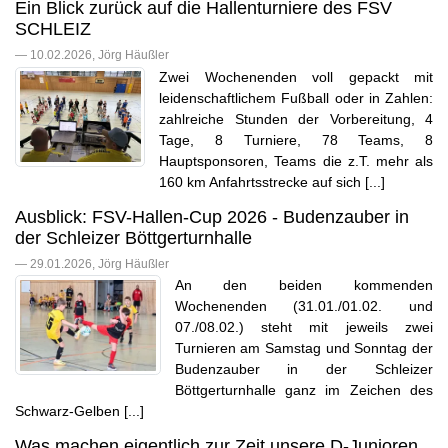
Ein Blick zurück auf die Hallenturniere des FSV
SCHLEIZ
— 10.02.2026, Jörg Häußler
Zwei Wochenenden voll gepackt mit
leidenschaftlichem Fußball oder in Zahlen:
zahlreiche Stunden der Vorbereitung, 4
Tage, 8 Turniere, 78 Teams, 8
Hauptsponsoren, Teams die z.T. mehr als
160 km Anfahrtsstrecke auf sich [...]
Ausblick: FSV-Hallen-Cup 2026 - Budenzauber in
der Schleizer Böttgerturnhalle
— 29.01.2026, Jörg Häußler
An den beiden kommenden
Wochenenden (31.01./01.02. und
07./08.02.) steht mit jeweils zwei
Turnieren am Samstag und Sonntag der
Budenzauber in der Schleizer
Böttgerturnhalle ganz im Zeichen des
Schwarz-Gelben [...]
Was machen eigentlich zur Zeit unsere D-Junioren