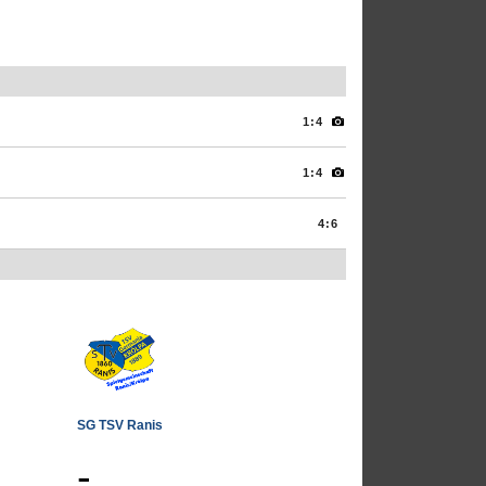
1:4
1:4
4:6
SG TSV Ranis
-