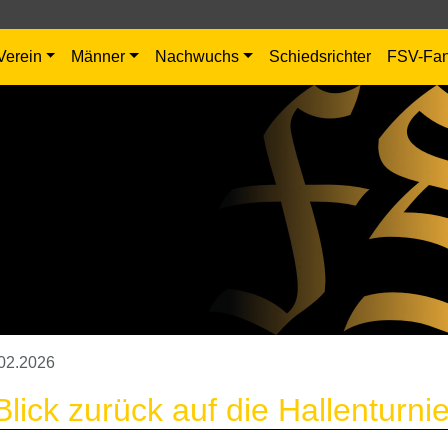
Verein
Männer
Nachwuchs
Schiedsrichter
FSV-Fa
02.2026
Blick zurück auf die Hallentur