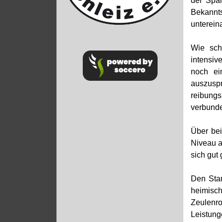
der Spaß
Bekannt
unterein
Wie scho
intensiv
noch ei
auszuspr
reibungs
verbunde
Über bei
Niveau a
sich gut
Den Star
heimisch
Zeulenro
Leistung