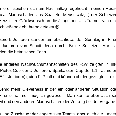
nioren spielten sich am Nachmittag regelrecht in einen Ra
(u.a. Mannschaften aus Saalfeld, Meuselwitz,...) der Schlei
Herzlichen Glückwunsch an die Jungs und ans Trainerteam um M
chließend gebührend gefeiert 😉‼️
sere B-Junioren standen am abschließenden Sonntag im Fina
e Junioren von Schott Jena durch. Beide Schleizer Mannsch
rten die heimischen Fans.
le anderen Nachwuchsmannschaften des FSV zeigten in ihre
ieles Cup der D-Junioren, Sparkassen Cup der E1 - Juniore
E2 - Junioren) guten Fußball und können ob der gezeigten Leistu
wenig mehr Cleverness in der ein oder anderen Situation o
 Finalteilnahmen möglich gewesen. Man könnte aber auch sa
ert und den anderen Mannschaften der Vorrang bei der Vergabe d
 und Zuschauer der angereisten Teams, aber auch die junge