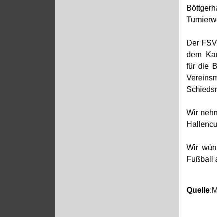
Böttgerh
Turnierw
Der FSV 
dem Kauf
für die 
Vereins
Schiedsri
Wir nehm
Hallencu
Wir wüns
Fußball
Quelle
: