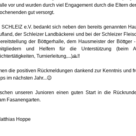
alle vor und wurden durch viel Engagement durch die Eltern 
ochenenden gut versorgt.
SCHLEIZ e.V. bedankt sich neben den bereits genannten Hau
land, der Schleizer Landbäckerei und bei der Schleizer Fle
Bereitstellung der Böttgerhalle, dem Hausmeister der Böttger -
mitgliedern und Helfern für die Unterstützung (beim 
chtertätigkeiten, Turnierleitung,...)🙏‼️
en die positiven Rückmeldungen dankend zur Kenntnis und freu
ps im nächsten Jahr...😉
chen unseren Junioren einen guten Start in die Rückrunden
 am Fasanengarten.
Matthias Hoppe