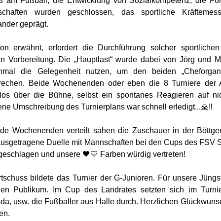
 am Fußball, die Entwicklung von Sozialkompetenz, die För
schaften wurden geschlossen, das sportliche Kräfteme
ander geprägt.
n erwähnt, erfordert die Durchführung solcher sportlichen
en Vorbereitung. Die „Hauptlast“ wurde dabei von Jörg und M
nmal die Gelegenheit nutzen, um den beiden „Cheforgani
echen. Beide Wochenenden oder eben die 8 Turniere der A-,
los über die Bühne, selbst ein spontanes Reagieren auf ni
ne Umschreibung des Turnierplans war schnell erledigt...🙏‼️
de Wochenenden verteilt sahen die Zuschauer in der Böttgerh
usgetragene Duelle mit Mannschaften bei den Cups des FSV 
 geschlagen und unsere 🖤💛 Farben würdig vertreten!
tschuss bildete das Turnier der G-Junioren. Für unsere Jüngste
en Publikum. Im Cup des Landrates setzten sich im Turnier
da, usw. die Fußballer aus Halle durch. Herzlichen Glückwunsch
en.