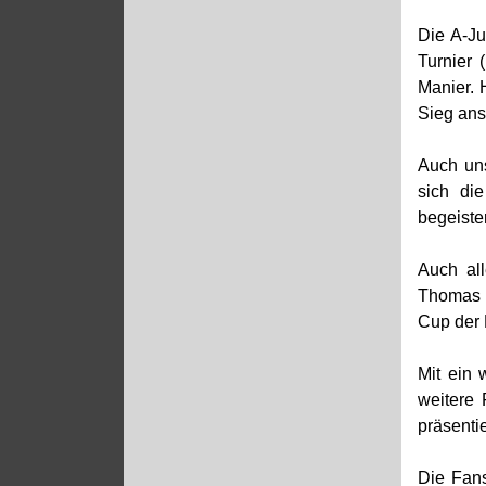
Die A-Ju
Turnier 
Manier. 
Sieg ans
Auch un
sich di
begeiste
Auch al
Thomas P
Cup der 
Mit ein 
weitere
präsenti
Die Fans