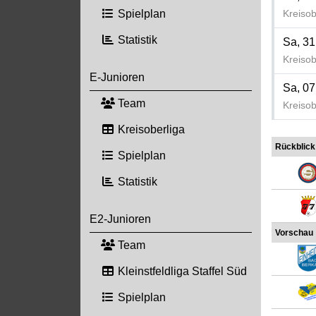
Spielplan
Kreisob
Statistik
Sa, 31
Kreisob
E-Junioren
Sa, 07
Team
Kreisob
Kreisoberliga
Rückblick
Spielplan
Statistik
E2-Junioren
Vorschau
Team
Kleinstfeldliga Staffel Süd
Spielplan