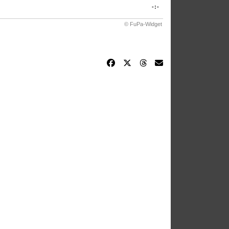
-:-
© FuPa-Widget