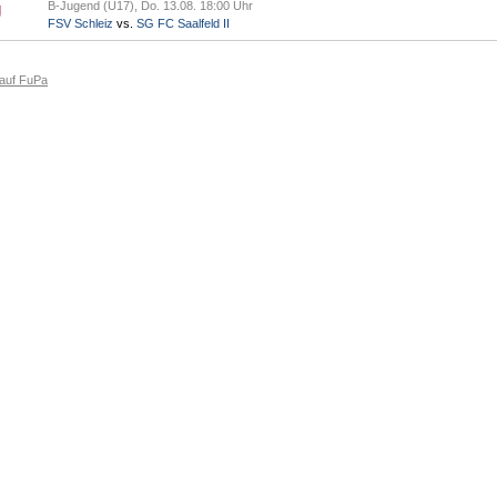
B-Jugend (U17), Do. 13.08. 18:00 Uhr
FSV Schleiz
vs.
SG FC Saalfeld II
 auf FuPa