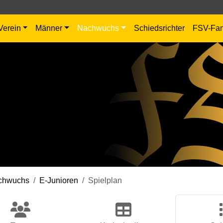
Verein
Männer
Nachwuchs
Schiedsrichter
FSV-Fa
chwuchs
E-Junioren
Spielplan