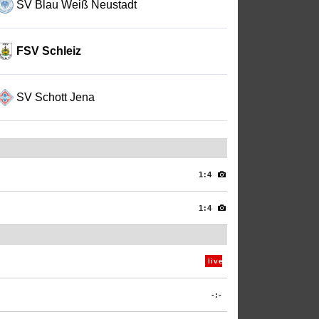
SV Blau Weiß Neustadt
FSV Schleiz
SV Schott Jena
1:4
1:4
live
-:-