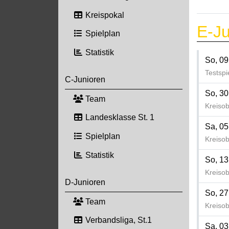
Kreispokal
E-Ju
Spielplan
Statistik
So, 09
Testspi
C-Junioren
So, 30
Team
Kreisob
Landesklasse St. 1
Sa, 05
Spielplan
Kreisob
Statistik
So, 13
Kreisob
D-Junioren
So, 27
Team
Kreisob
Verbandsliga, St.1
Sa, 03