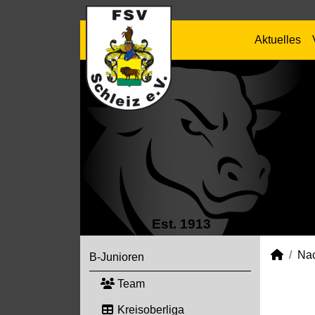
Aktuelles
Est. 1913
Na
B-Junioren
Team
Kreisoberliga