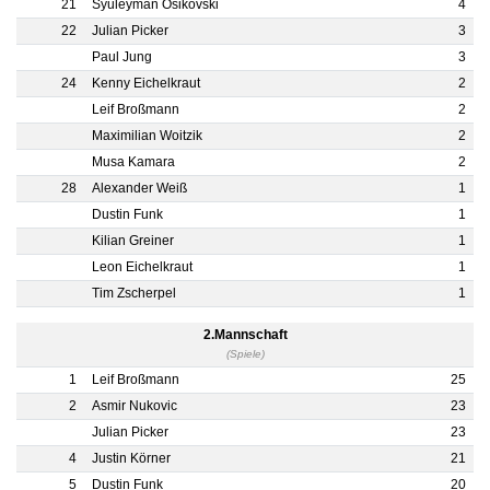
21
Syuleyman Osikovski
4
22
Julian Picker
3
Paul Jung
3
24
Kenny Eichelkraut
2
Leif Broßmann
2
Maximilian Woitzik
2
Musa Kamara
2
28
Alexander Weiß
1
Dustin Funk
1
Kilian Greiner
1
Leon Eichelkraut
1
Tim Zscherpel
1
2.Mannschaft
(Spiele)
1
Leif Broßmann
25
2
Asmir Nukovic
23
Julian Picker
23
4
Justin Körner
21
5
Dustin Funk
20