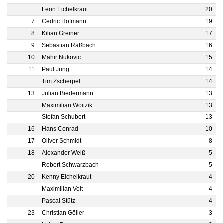
Leon Eichelkraut
20
7
Cedric Hofmann
19
8
Kilian Greiner
17
9
Sebastian Raßbach
16
10
Mahir Nukovic
15
11
Paul Jung
14
Tim Zscherpel
14
13
Julian Biedermann
13
Maximilian Woitzik
13
Stefan Schubert
13
16
Hans Conrad
10
17
Oliver Schmidt
8
18
Alexander Weiß
5
Robert Schwarzbach
5
20
Kenny Eichelkraut
4
Maximilian Voit
4
Pascal Stütz
4
23
Christian Göller
3