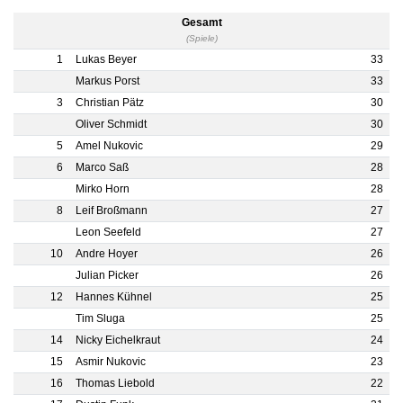
Gesamt
(Spiele)
1
Lukas Beyer
33
Markus Porst
33
3
Christian Pätz
30
Oliver Schmidt
30
5
Amel Nukovic
29
6
Marco Saß
28
Mirko Horn
28
8
Leif Broßmann
27
Leon Seefeld
27
10
Andre Hoyer
26
Julian Picker
26
12
Hannes Kühnel
25
Tim Sluga
25
14
Nicky Eichelkraut
24
15
Asmir Nukovic
23
16
Thomas Liebold
22