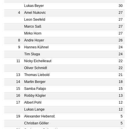
Lukas Beyer
30
4
Amel Nukovic
27
Leon Seefeld
27
Marco Saß
27
Mirko Horn
27
8
Andre Hoyer
26
9
Hannes Kühnel
24
Tim Sluga
24
11
Nicky Eichelkraut
22
Oliver Schmidt
22
13
Thomas Liebold
21
14
Martin Berger
18
15
Samba Fatajo
15
16
Robby Kögler
13
17
Albert Pohl
12
Lukas Lange
12
19
Alexander Hebenst.
5
Christian Göller
5