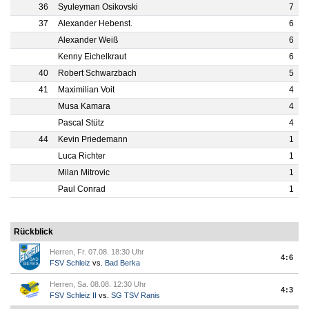
36
Syuleyman Osikovski
7
37
Alexander Hebenst.
6
Alexander Weiß
6
Kenny Eichelkraut
6
40
Robert Schwarzbach
5
41
Maximilian Voit
4
Musa Kamara
4
Pascal Stütz
4
44
Kevin Priedemann
1
Luca Richter
1
Milan Mitrovic
1
Paul Conrad
1
Rückblick
Herren, Fr. 07.08. 18:30 Uhr
4:6
FSV Schleiz
vs.
Bad Berka
Herren, Sa. 08.08. 12:30 Uhr
4:3
FSV Schleiz II
vs.
SG TSV Ranis