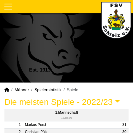
Est. 1913
Männer
Spielerstatistik
Spiele
Die meisten Spiele -
2022/23
1.Mannschaft
(Spiele)
1
Markus Porst
31
2
Christian Pätz
30