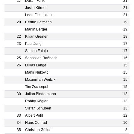
17
Dustin Funk
21
Justin Körner
21
Leon Eichelkraut
21
20
Cedric Hofmann
19
Martin Berger
19
22
Kilian Greiner
18
23
Paul Jung
17
Samba Fatajo
17
25
Sebastian Raßbach
16
26
Lukas Lange
15
Mahir Nukovic
15
Maximilian Woitzik
15
Tim Zscherpel
15
30
Julian Biedermann
13
Robby Kögler
13
Stefan Schubert
13
33
Albert Pohl
12
34
Hans Conrad
10
35
Christian Göller
8