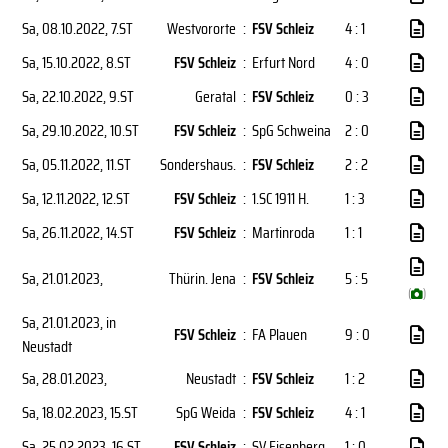
Sa, 08.10.2022
, 7.ST
Westvororte
:
FSV Schleiz
4 : 1
Sa, 15.10.2022
, 8.ST
FSV Schleiz
:
Erfurt Nord
4 : 0
Sa, 22.10.2022
, 9.ST
Geratal
:
FSV Schleiz
0 : 3
Sa, 29.10.2022
, 10.ST
FSV Schleiz
:
SpG Schweina
2 : 0
Sa, 05.11.2022
, 11.ST
Sondershaus.
:
FSV Schleiz
2 : 2
Sa, 12.11.2022
, 12.ST
FSV Schleiz
:
1.SC 1911 H.
1 : 3
Sa, 26.11.2022
, 14.ST
FSV Schleiz
:
Martinroda
1 : 1
Sa, 21.01.2023
,
Thürin. Jena
:
FSV Schleiz
5 : 5
(
)
Sa, 21.01.2023
, in
FSV Schleiz
:
FA Plauen
9 : 0
Neustadt
Sa, 28.01.2023
,
Neustadt
:
FSV Schleiz
1 : 2
Sa, 18.02.2023
, 15.ST
SpG Weida
:
FSV Schleiz
4 : 1
Sa, 25.02.2023
, 16.ST
FSV Schleiz
:
SV Eisenberg
1 : 0