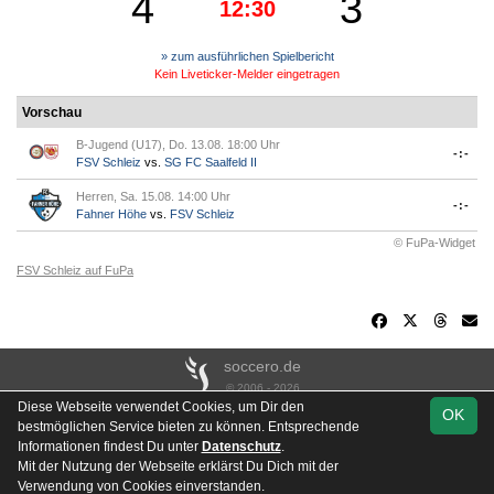
4
3
12:30
» zum ausführlichen Spielbericht
Kein Liveticker-Melder eingetragen
Vorschau
B-Jugend (U17), Do. 13.08. 18:00 Uhr
-:-
FSV Schleiz
vs.
SG FC Saalfeld II
Herren, Sa. 15.08. 14:00 Uhr
-:-
Fahner Höhe
vs.
FSV Schleiz
© FuPa-Widget
FSV Schleiz auf FuPa
soccero.de
© 2006 - 2026
Diese Webseite verwendet Cookies, um Dir den
OK
Besucherstatistik
Kontakt
Impressum
Links
Datenschutz
bestmöglichen Service bieten zu können. Entsprechende
Stadion- & Hausordnung
Gästebuch
Downloads
Informationen findest Du unter
Datenschutz
.
Mit der Nutzung der Webseite erklärst Du Dich mit der
Instagram
Verwendung von Cookies einverstanden.