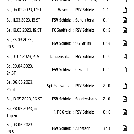
Sa, 04.03.2023
, 17.ST
Wismut
:
FSV Schleiz
1 : 1
Sa, 11.03.2023
, 18.ST
FSV Schleiz
:
Schott Jena
0 : 1
Sa, 18.03.2023
, 19.ST
FC Saalfeld
:
FSV Schleiz
0 : 5
Sa, 25.03.2023
,
FSV Schleiz
:
SG Struth
0 : 4
20.ST
Sa, 01.04.2023
, 21.ST
Langensalza
:
FSV Schleiz
0 : 0
Sa, 29.04.2023
,
FSV Schleiz
:
Geratal
0 : 1
24.ST
Sa, 06.05.2023
,
SpG Schweina
:
FSV Schleiz
2 : 0
25.ST
Sa, 13.05.2023
, 26.ST
FSV Schleiz
:
Sondershaus.
2 : 0
So, 28.05.2023
, in
1. FC Greiz
:
FSV Schleiz
0 : 6
Töpen
Sa, 03.06.2023
,
FSV Schleiz
:
Arnstadt
3 : 3
28.ST