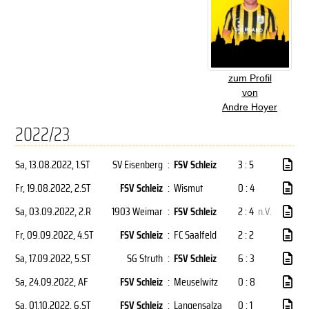
zum Profil
von
Andre Hoyer
2022/23
Sa, 13.08.2022
, 1.ST
SV Eisenberg
:
FSV Schleiz
3 : 5
Fr, 19.08.2022
, 2.ST
FSV Schleiz
:
Wismut
0 : 4
Sa, 03.09.2022
, 2.R
1903 Weimar
:
FSV Schleiz
2 : 4
n.V.
Fr, 09.09.2022
, 4.ST
FSV Schleiz
:
FC Saalfeld
2 : 2
Sa, 17.09.2022
, 5.ST
SG Struth
:
FSV Schleiz
6 : 3
Sa, 24.09.2022
, AF
FSV Schleiz
:
Meuselwitz
0 : 8
Sa, 01.10.2022
, 6.ST
FSV Schleiz
:
Langensalza
0 : 1