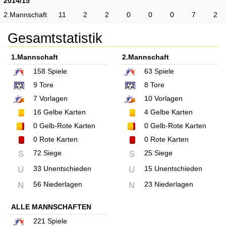
2014/15
2.Mannschaft
11
2
2
0
0
0
7
2
Gesamtstatistik
1.Mannschaft
2.Mannschaft
158
Spiele
63
Spiele
9
Tore
8
Tore
7
Vorlagen
10
Vorlagen
16
Gelbe Karten
4
Gelbe Karten
0
Gelb-Rote Karten
0
Gelb-Rote Karten
0
Rote Karten
0
Rote Karten
72 Siege
25 Siege
S
S
33 Unentschieden
15 Unentschieden
U
U
56 Niederlagen
23 Niederlagen
N
N
ALLE MANNSCHAFTEN
221
Spiele