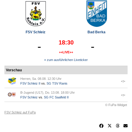
FSV Schleiz
Bad Berka
18:30
-
-
++LIVE++
» zum ausführlichen Liveticker
Vorschau
Herren, Sa. 08.08. 12:30 Uhr
-:-
FSV Schleiz II
vs.
SG TSV Ranis
B-Jugend (U17), Do. 13.08. 18:00 Uhr
-:-
FSV Schleiz
vs.
SG FC Saalfeld II
© FuPa-Widget
FSV Schleiz auf FuPa