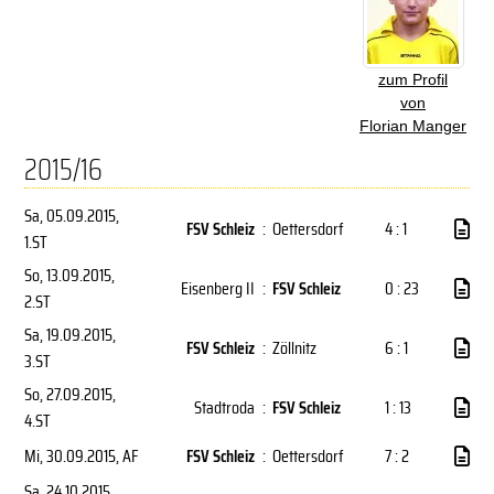
zum Profil
von
Florian Manger
2015/16
Sa, 05.09.2015
,
FSV Schleiz
:
Oettersdorf
4 : 1
1.ST
So, 13.09.2015
,
Eisenberg II
:
FSV Schleiz
0 : 23
2.ST
Sa, 19.09.2015
,
FSV Schleiz
:
Zöllnitz
6 : 1
3.ST
So, 27.09.2015
,
Stadtroda
:
FSV Schleiz
1 : 13
4.ST
Mi, 30.09.2015
, AF
FSV Schleiz
:
Oettersdorf
7 : 2
Sa, 24.10.2015
,