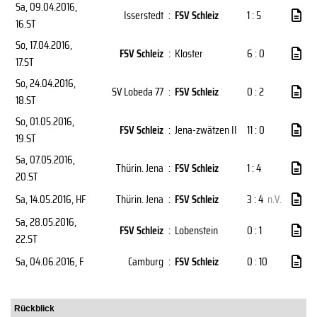
Sa, 09.04.2016
,
Isserstedt
:
FSV Schleiz
1 : 5
16.ST
So, 17.04.2016
,
FSV Schleiz
:
Kloster
6 : 0
17.ST
So, 24.04.2016
,
SV Lobeda 77
:
FSV Schleiz
0 : 2
18.ST
So, 01.05.2016
,
FSV Schleiz
:
Jena-zwätzen II
11 : 0
19.ST
Sa, 07.05.2016
,
Thürin. Jena
:
FSV Schleiz
1 : 4
20.ST
Sa, 14.05.2016
, HF
Thürin. Jena
:
FSV Schleiz
3 : 4
n.V.
Sa, 28.05.2016
,
FSV Schleiz
:
Lobenstein
0 : 1
22.ST
Sa, 04.06.2016
, F
Camburg
:
FSV Schleiz
0 : 10
Rückblick