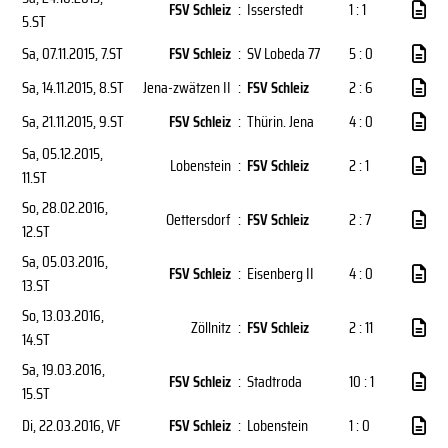
FSV Schleiz
:
Isserstedt
1 : 1
5.ST
Sa, 07.11.2015
, 7.ST
FSV Schleiz
:
SV Lobeda 77
5 : 0
Sa, 14.11.2015
, 8.ST
Jena-zwätzen II
:
FSV Schleiz
2 : 6
Sa, 21.11.2015
, 9.ST
FSV Schleiz
:
Thürin. Jena
4 : 0
Sa, 05.12.2015
,
Lobenstein
:
FSV Schleiz
2 : 1
11.ST
So, 28.02.2016
,
Oettersdorf
:
FSV Schleiz
2 : 7
12.ST
Sa, 05.03.2016
,
FSV Schleiz
:
Eisenberg II
4 : 0
13.ST
So, 13.03.2016
,
Zöllnitz
:
FSV Schleiz
2 : 11
14.ST
Sa, 19.03.2016
,
FSV Schleiz
:
Stadtroda
10 : 1
15.ST
Di, 22.03.2016
, VF
FSV Schleiz
:
Lobenstein
1 : 0