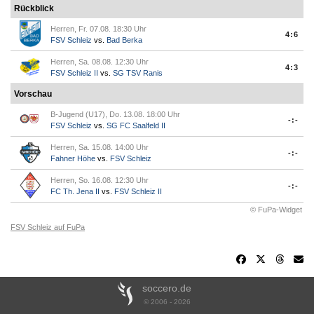
Rückblick
Herren, Fr. 07.08. 18:30 Uhr
4:6
FSV Schleiz
vs.
Bad Berka
Herren, Sa. 08.08. 12:30 Uhr
4:3
FSV Schleiz II
vs.
SG TSV Ranis
Vorschau
B-Jugend (U17), Do. 13.08. 18:00 Uhr
-:-
FSV Schleiz
vs.
SG FC Saalfeld II
Herren, Sa. 15.08. 14:00 Uhr
-:-
Fahner Höhe
vs.
FSV Schleiz
Herren, So. 16.08. 12:30 Uhr
-:-
FC Th. Jena II
vs.
FSV Schleiz II
© FuPa-Widget
FSV Schleiz auf FuPa
soccero.de
© 2006 - 2026