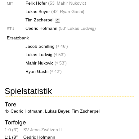
Felix Höfer
(
53' Mahir Nukovic
)
MIT
Lukas Beyer
(
42' Ryan Gashi
)
Tim Zscherpel
C
Cedric Hofmann
(
53' Lukas Ludwig
)
STU
Ersatzbank
Jacob Schilling
(
46')
Lukas Ludwig
(
53')
Mahir Nukovic
(
53')
Ryan Gashi
(
42')
Spielstatistik
Tore
4x Cedric Hofmann
,
Lukas Beyer
,
Tim Zscherpel
Torfolge
1:0 (3')
SV Jena-Zwätzen II
1:1 (9')
Cedric Hofmann