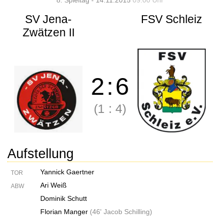
8. Spieltag - 14.11.2015
09:00 Uhr
SV Jena-
FSV Schleiz
Zwätzen II
2
:
6
(1
:
4)
Aufstellung
Yannick Gaertner
TOR
Ari Weiß
ABW
Dominik Schutt
Florian Manger
(
46' Jacob Schilling
)