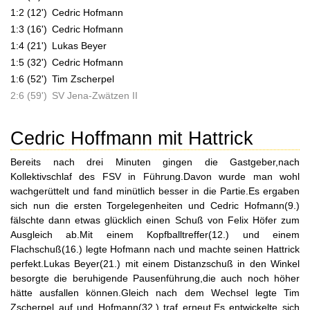
1:2 (12')
Cedric Hofmann
1:3 (16')
Cedric Hofmann
1:4 (21')
Lukas Beyer
1:5 (32')
Cedric Hofmann
1:6 (52')
Tim Zscherpel
2:6 (59')
SV Jena-Zwätzen II
Cedric Hoffmann mit Hattrick
Bereits nach drei Minuten gingen die Gastgeber,nach
Kollektivschlaf des FSV in Führung.Davon wurde man wohl
wachgerüttelt und fand minütlich besser in die Partie.Es ergaben
sich nun die ersten Torgelegenheiten und Cedric Hofmann(9.)
fälschte dann etwas glücklich einen Schuß von Felix Höfer zum
Ausgleich ab.Mit einem Kopfballtreffer(12.) und einem
Flachschuß(16.) legte Hofmann nach und machte seinen Hattrick
perfekt.Lukas Beyer(21.) mit einem Distanzschuß in den Winkel
besorgte die beruhigende Pausenführung,die auch noch höher
hätte ausfallen können.Gleich nach dem Wechsel legte Tim
Zscherpel auf und Hofmann(32.) traf erneut.Es entwickelte sich