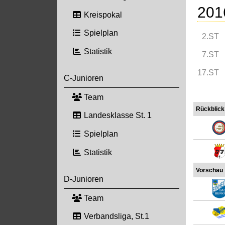
201
Kreispokal
Spielplan
2.ST
Statistik
7.ST
17.ST
C-Junioren
Team
Rückblick
Landesklasse St. 1
Spielplan
Statistik
Vorschau
D-Junioren
Team
Verbandsliga, St.1