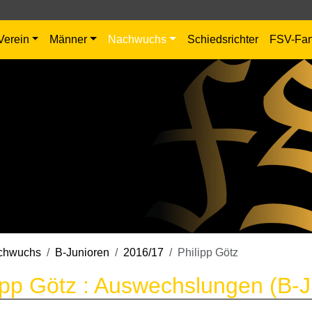
Verein
Männer
Nachwuchs
Schiedsrichter
FSV-Fa
chwuchs
B-Junioren
2016/17
Philipp Götz
ipp Götz : Auswechslungen (B-J