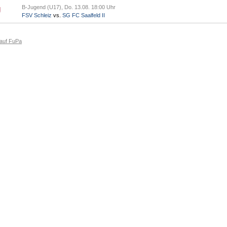
B-Jugend (U17), Do. 13.08. 18:00 Uhr
FSV Schleiz
vs.
SG FC Saalfeld II
 auf FuPa