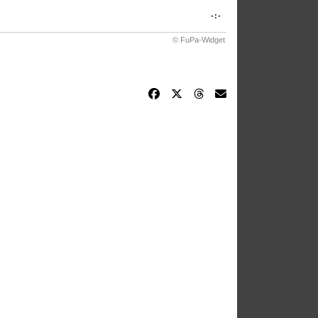
-:-
© FuPa-Widget