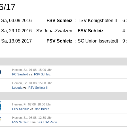
6/17
Sa, 03.09.2016
FSV Schleiz
:
TSV Königshofen II
6 
Sa, 29.10.2016
SV Jena-Zwätzen
:
FSV Schleiz
4 
Sa, 13.05.2017
FSV Schleiz
:
SG Union Isserstedt
9 
Herren, Sa. 01.08. 15:00 Uhr
FC Saalfeld
vs.
FSV Schleiz
Herren, Sa. 01.08. 15:00 Uhr
Lobeda
vs.
FSV Schleiz II
Herren, Fr. 07.08. 18:30 Uhr
FSV Schleiz
vs.
Bad Berka
Herren, Sa. 08.08. 12:30 Uhr
FSV Schleiz II
vs.
SG TSV Ranis