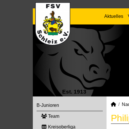
Aktuelles
Est. 1913
Na
B-Junioren
Phil
Team
Kreisoberliga