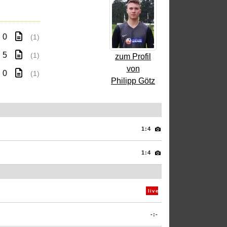
: 0
(1)
: 5
(1)
zum Profil
von
: 0
(1)
Philipp Götz
1:4
1:4
live
-:-