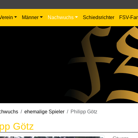
Verein
Männer
Nachwuchs
Schiedsrichter
FSV-Fa
chwuchs
ehemalige Spieler
Philipp Götz
ipp Götz