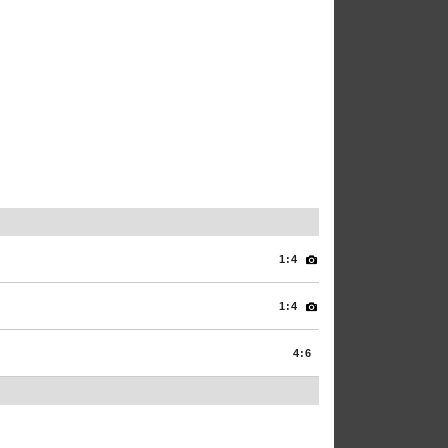
1:4
1:4
4:6