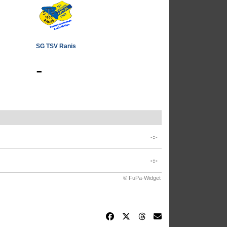
SG TSV Ranis
-
-:-
-:-
© FuPa-Widget