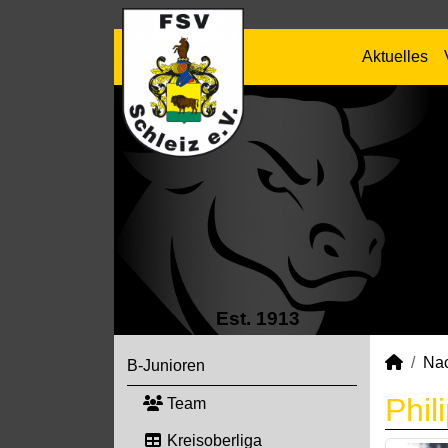
Aktuelles
Est. 1913
Na
B-Junioren
Phil
Team
Kreisoberliga