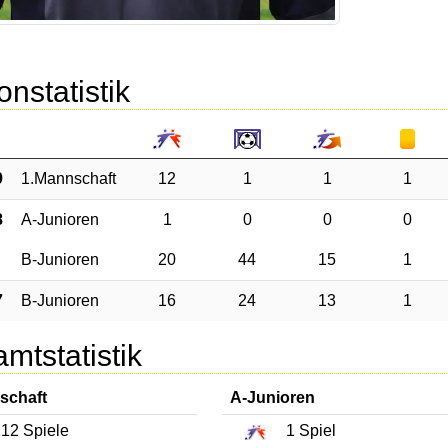
onstatistik
9
1.Mannschaft
12
1
1
1
8
A-Junioren
1
0
0
0
B-Junioren
20
44
15
1
7
B-Junioren
16
24
13
1
mtstatistik
schaft
A-Junioren
12
Spiele
1
Spiel