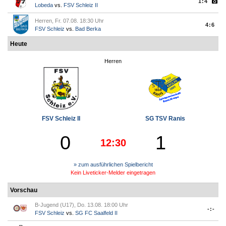
1:4
Lobeda
vs.
FSV Schleiz II
Herren, Fr. 07.08. 18:30 Uhr
4:6
FSV Schleiz
vs.
Bad Berka
Heute
Herren
FSV Schleiz II
SG TSV Ranis
0
1
12:30
» zum ausführlichen Spielbericht
Kein Liveticker-Melder eingetragen
Vorschau
B-Jugend (U17), Do. 13.08. 18:00 Uhr
-:-
FSV Schleiz
vs.
SG FC Saalfeld II