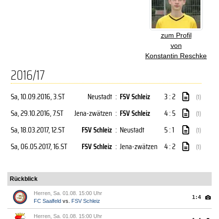
zum Profil
von
Konstantin Reschke
2016/17
Sa, 10.09.2016
, 3.ST
Neustadt
:
FSV Schleiz
3 : 2
(1)
Sa, 29.10.2016
, 7.ST
Jena-zwätzen
:
FSV Schleiz
4 : 5
(1)
Sa, 18.03.2017
, 12.ST
FSV Schleiz
:
Neustadt
5 : 1
(1)
Sa, 06.05.2017
, 16.ST
FSV Schleiz
:
Jena-zwätzen
4 : 2
(1)
Rückblick
Herren, Sa. 01.08. 15:00 Uhr
1:4
FC Saalfeld
vs.
FSV Schleiz
Herren, Sa. 01.08. 15:00 Uhr