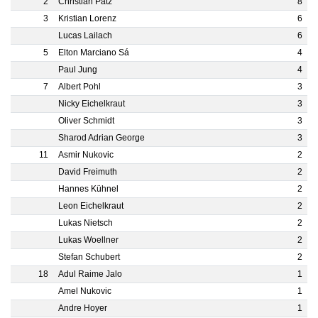
2
Christian Pätz
8
3
Kristian Lorenz
6
Lucas Lailach
6
5
Elton Marciano Sá
4
Paul Jung
4
7
Albert Pohl
3
Nicky Eichelkraut
3
Oliver Schmidt
3
Sharod Adrian George
3
11
Asmir Nukovic
2
David Freimuth
2
Hannes Kühnel
2
Leon Eichelkraut
2
Lukas Nietsch
2
Lukas Woellner
2
Stefan Schubert
2
18
Adul Raime Jalo
1
Amel Nukovic
1
Andre Hoyer
1