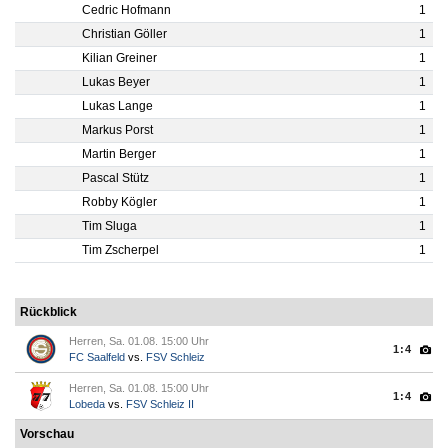
Cedric Hofmann
1
Christian Göller
1
Kilian Greiner
1
Lukas Beyer
1
Lukas Lange
1
Markus Porst
1
Martin Berger
1
Pascal Stütz
1
Robby Kögler
1
Tim Sluga
1
Tim Zscherpel
1
Rückblick
Herren, Sa. 01.08. 15:00 Uhr
1:4
FC Saalfeld
vs.
FSV Schleiz
Herren, Sa. 01.08. 15:00 Uhr
1:4
Lobeda
vs.
FSV Schleiz II
Vorschau