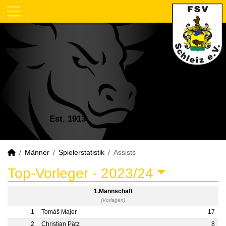
Est. 1913
Männer
Spielerstatistik
Assists
Top-Vorleger -
2023/24
1.Mannschaft
(Vorlagen)
1
Tomáš Majer
17
2
Christian Pätz
8