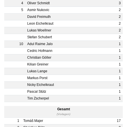
4
Oliver Schmidt
3
5
Asmir Nukovic
2
David Freimuth
2
Leon Eichelkraut
2
Lukas Woellner
2
Stefan Schubert
2
10
Adul Raime Jalo
1
Cedric Hofmann
1
Christian Göller
1
Kilian Greiner
1
Lukas Lange
1
Markus Porst
1
Nicky Eichelkraut
1
Pascal Stütz
1
Tim Zscherpel
1
Gesamt
(Vorlagen)
1
Tomáš Majer
17