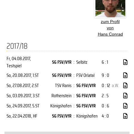
zum Profil
von
Hans Conrad
2017/18
Fr, 04.08.2017
,
SG FSV/VfR
:
Selbitz
6 : 1
Testspiel
So, 20.08.2017
, 1.ST
SG FSV/VfR
:
FSV Orlatal
9 : 0
So, 27.08.2017
, 2.ST
TSV Ranis
:
SG FSV/VfR
0 : 12
a.W.
So, 03.09.2017
, 3.ST
Rothenstein
:
SG FSV/VfR
2 : 5
So, 24.09.2017
, 5.ST
Königshofen
:
SG FSV/VfR
0 : 6
So, 22.04.2018
, HF
SG FSV/VfR
:
Königshofen
4 : 0