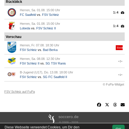
Rückblick
Herren, Sa. 01.08. 15:00 Uhr
1:4
FC Saalfeld
vs.
FSV Schleiz
Herren, Sa. 01.08. 15:00 Uhr
1:4
Lobeda
vs.
FSV Schleiz II
Vorschau
Herren, Fr. 07.08. 18:30 Uhr
live
FSV Schleiz
vs.
Bad Berka
Herren, Sa. 08.08. 12:30 Uhr
-:-
FSV Schleiz II
vs.
SG TSV Ranis
B-Jugend (U17), Do. 13.08. 18:00 Uhr
-:-
FSV Schleiz
vs.
SG FC Saalfeld II
© FuPa-Widget
FSV Schleiz auf FuPa
soccero.de
© 2006 - 2026
Diese Webseite verwendet Cookies, um Dir den