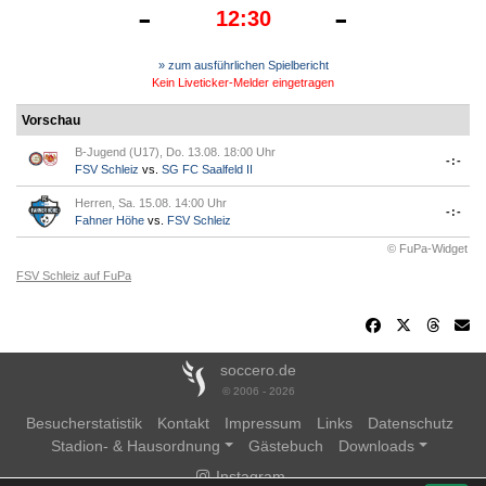
-
-
12:30
» zum ausführlichen Spielbericht
Kein Liveticker-Melder eingetragen
Vorschau
B-Jugend (U17), Do. 13.08. 18:00 Uhr
-:-
FSV Schleiz
vs.
SG FC Saalfeld II
Herren, Sa. 15.08. 14:00 Uhr
-:-
Fahner Höhe
vs.
FSV Schleiz
© FuPa-Widget
FSV Schleiz auf FuPa
soccero.de
© 2006 - 2026
Besucherstatistik
Kontakt
Impressum
Links
Datenschutz
Stadion- & Hausordnung
Gästebuch
Downloads
Instagram