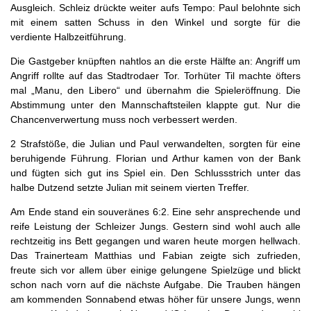
Ausgleich. Schleiz drückte weiter aufs Tempo: Paul belohnte sich
mit einem satten Schuss in den Winkel und sorgte für die
verdiente Halbzeitführung.
Die Gastgeber knüpften nahtlos an die erste Hälfte an: Angriff um
Angriff rollte auf das Stadtrodaer Tor. Torhüter Til machte öfters
mal „Manu, den Libero“ und übernahm die Spieleröffnung. Die
Abstimmung unter den Mannschaftsteilen klappte gut. Nur die
Chancenverwertung muss noch verbessert werden.
2 Strafstöße, die Julian und Paul verwandelten, sorgten für eine
beruhigende Führung. Florian und Arthur kamen von der Bank
und fügten sich gut ins Spiel ein. Den Schlussstrich unter das
halbe Dutzend setzte Julian mit seinem vierten Treffer.
Am Ende stand ein souveränes 6:2. Eine sehr ansprechende und
reife Leistung der Schleizer Jungs. Gestern sind wohl auch alle
rechtzeitig ins Bett gegangen und waren heute morgen hellwach.
Das Trainerteam Matthias und Fabian zeigte sich zufrieden,
freute sich vor allem über einige gelungene Spielzüge und blickt
schon nach vorn auf die nächste Aufgabe. Die Trauben hängen
am kommenden Sonnabend etwas höher für unsere Jungs, wenn