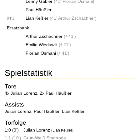
Lenny Gabler
(
41' Florian Osmani
)
Paul Häußler
Lian Keßler
(
41' Arthur Zschächner
)
STU
Ersatzbank
Arthur Zschächner
(
41')
Emilio Wieduwilt
(
21')
Florian Osmani
(
41')
Spielstatistik
Tore
4x Julian Lorenz
,
2x Paul Häußler
Assists
Julian Lorenz
,
Paul Häußler
,
Lian Keßler
Torfolge
1:0 (9')
Julian Lorenz
(Lian Keßler)
1:1 (10')
Grün-Weiß Stadtroda