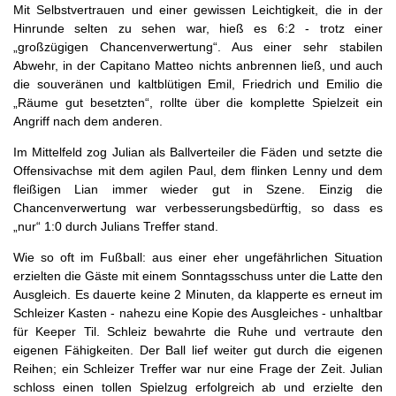
Mit Selbstvertrauen und einer gewissen Leichtigkeit, die in der
Hinrunde selten zu sehen war, hieß es 6:2 - trotz einer
„großzügigen Chancenverwertung“. Aus einer sehr stabilen
Abwehr, in der Capitano Matteo nichts anbrennen ließ, und auch
die souveränen und kaltblütigen Emil, Friedrich und Emilio die
„Räume gut besetzten“, rollte über die komplette Spielzeit ein
Angriff nach dem anderen.
Im Mittelfeld zog Julian als Ballverteiler die Fäden und setzte die
Offensivachse mit dem agilen Paul, dem flinken Lenny und dem
fleißigen Lian immer wieder gut in Szene. Einzig die
Chancenverwertung war verbesserungsbedürftig, so dass es
„nur“ 1:0 durch Julians Treffer stand.
Wie so oft im Fußball: aus einer eher ungefährlichen Situation
erzielten die Gäste mit einem Sonntagsschuss unter die Latte den
Ausgleich. Es dauerte keine 2 Minuten, da klapperte es erneut im
Schleizer Kasten - nahezu eine Kopie des Ausgleiches - unhaltbar
für Keeper Til. Schleiz bewahrte die Ruhe und vertraute den
eigenen Fähigkeiten. Der Ball lief weiter gut durch die eigenen
Reihen; ein Schleizer Treffer war nur eine Frage der Zeit. Julian
schloss einen tollen Spielzug erfolgreich ab und erzielte den