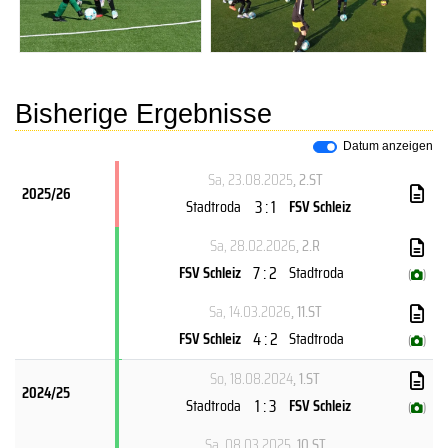
Bisherige Ergebnisse
Datum anzeigen
Sa, 23.08.2025
, 2.ST
2025/26
3 : 1
Stadtroda
FSV Schleiz
Sa, 28.02.2026
, 2.R
7 : 2
FSV Schleiz
Stadtroda
(
)
Sa, 14.03.2026
, 11.ST
4 : 2
FSV Schleiz
Stadtroda
(
)
So, 18.08.2024
, 1.ST
2024/25
1 : 3
Stadtroda
FSV Schleiz
(
)
Sa, 08.03.2025
, 10.ST