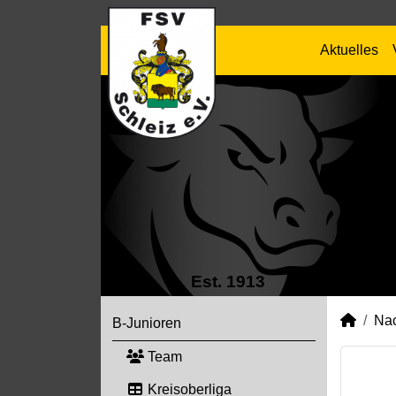
Aktuelles
Est. 1913
Na
B-Junioren
Team
Kreisoberliga