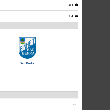
1:4
1:4
Bad Berka
-
-:-