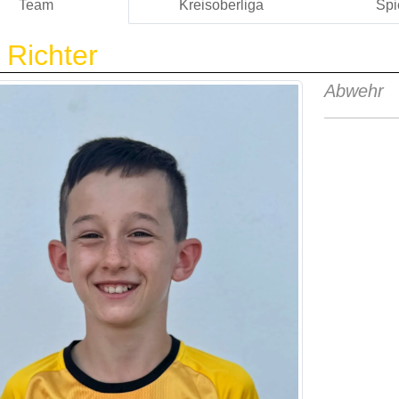
Team
Kreisoberliga
Spi
 Richter
Abwehr