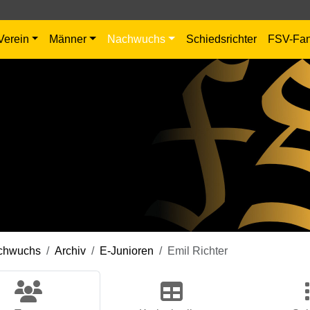
Verein
Männer
Nachwuchs
Schiedsrichter
FSV-Fa
chwuchs
Archiv
E-Junioren
Emil Richter