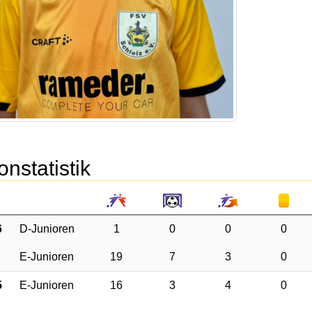
onstatistik
6
D-Junioren
1
0
0
0
E-Junioren
19
7
3
0
5
E-Junioren
16
3
4
0