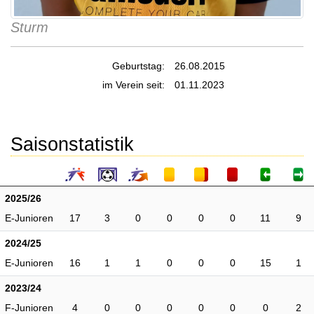
Sturm
Geburtstag:
26.08.2015
im Verein seit:
01.11.2023
Saisonstatistik
2025/26
E-Junioren
17
3
0
0
0
0
11
9
2024/25
E-Junioren
16
1
1
0
0
0
15
1
2023/24
F-Junioren
4
0
0
0
0
0
0
2