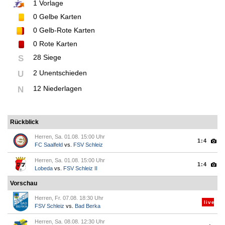
1
Vorlage
0
Gelbe Karten
0
Gelb-Rote Karten
0
Rote Karten
28 Siege
S
2 Unentschieden
U
12 Niederlagen
N
Rückblick
Herren, Sa. 01.08. 15:00 Uhr
1:4
FC Saalfeld
vs.
FSV Schleiz
Herren, Sa. 01.08. 15:00 Uhr
1:4
Lobeda
vs.
FSV Schleiz II
Vorschau
Herren, Fr. 07.08. 18:30 Uhr
live
FSV Schleiz
vs.
Bad Berka
Herren, Sa. 08.08. 12:30 Uhr