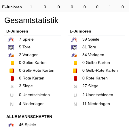
E-Junioren
1
0
0
0
0
0
1
0
Gesamtstatistik
D-Junioren
E-Junioren
7
Spiele
39
Spiele
5
Tore
81
Tore
2
Vorlagen
34
Vorlagen
0
Gelbe Karten
0
Gelbe Karten
0
Gelb-Rote Karten
0
Gelb-Rote Karten
0
Rote Karten
0
Rote Karten
3 Siege
27 Siege
S
S
0 Unentschieden
2 Unentschieden
U
U
4 Niederlagen
11 Niederlagen
N
N
ALLE MANNSCHAFTEN
46
Spiele