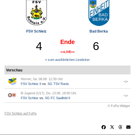
FSV Schleiz
Bad Berka
Ende
4
6
++LIVE++
» zum ausführlichen Liveticker
Vorschau
Herren, Sa. 08.08. 12:30 Uhr
-:-
FSV Schleiz II
vs.
SG TSV Ranis
B-Jugend (U17), Do. 13.08. 18:00 Uhr
-:-
FSV Schleiz
vs.
SG FC Saalfeld II
© FuPa-Widget
FSV Schleiz auf FuPa