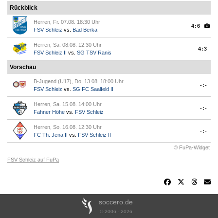
Rückblick
Herren, Fr. 07.08. 18:30 Uhr
4:6
FSV Schleiz
vs.
Bad Berka
Herren, Sa. 08.08. 12:30 Uhr
4:3
FSV Schleiz II
vs.
SG TSV Ranis
Vorschau
B-Jugend (U17), Do. 13.08. 18:00 Uhr
-:-
FSV Schleiz
vs.
SG FC Saalfeld II
Herren, Sa. 15.08. 14:00 Uhr
-:-
Fahner Höhe
vs.
FSV Schleiz
Herren, So. 16.08. 12:30 Uhr
-:-
FC Th. Jena II
vs.
FSV Schleiz II
© FuPa-Widget
FSV Schleiz auf FuPa
soccero.de
© 2006 - 2026