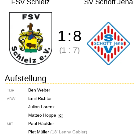
FSV Schleiz
SV Schott Jena
1
:
8
(1
:
7)
Aufstellung
Ben Weber
TOR
Emil Richter
ABW
Julian Lorenz
Matteo Hoppe
C
Paul Häußler
MIT
Piet Müller
(
18' Lenny Gabler
)