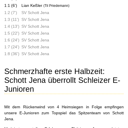
1:1 (6')
Lian Keßler
(Til Priedemann)
1:2 (7')
SV Schott Jena
1:3 (11')
SV Schott Jena
1:4 (13')
SV Schott Jena
1:5 (22')
SV Schott Jena
1:6 (24')
SV Schott Jena
1:7 (24')
SV Schott Jena
1:8 (36')
SV Schott Jena
Schmerzhafte erste Halbzeit:
Schott Jena überrollt Schleizer E-
Junioren
Mit dem Rückenwind von 4 Heimsiegen in Folge empfingen
unsere E-Junioren zum Topspiel das Spitzenteam von Schott
Jena.