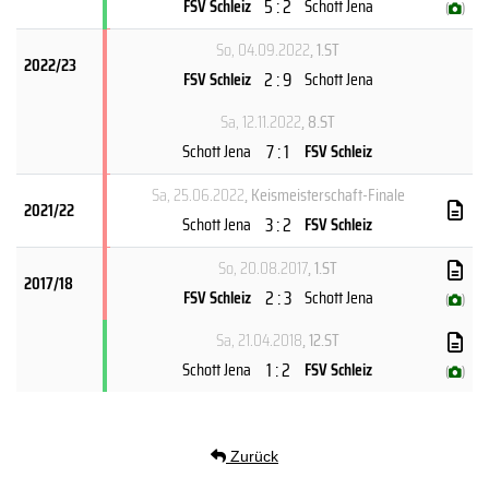
5 : 2
FSV Schleiz
Schott Jena
(
)
So, 04.09.2022
, 1.ST
2022/23
2 : 9
FSV Schleiz
Schott Jena
Sa, 12.11.2022
, 8.ST
7 : 1
Schott Jena
FSV Schleiz
Sa, 25.06.2022
, Keismeisterschaft-Finale
2021/22
3 : 2
Schott Jena
FSV Schleiz
So, 20.08.2017
, 1.ST
2017/18
2 : 3
FSV Schleiz
Schott Jena
(
)
Sa, 21.04.2018
, 12.ST
1 : 2
Schott Jena
FSV Schleiz
(
)
Zurück