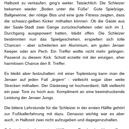
Halbzeit zu verkaufen, ging‘s weiter. Tatsächlich: Die Schleizer
bekamen wieder „Boden unter die Füße“. Gute Spielzüge,
Ballgewinne, der nötige Biss und eine gute Fitness zeigten, dass
die schwarz-gelben Kicker mithalten können. Ob die Gäste aus
der Saale-Stadt zwei Gänge zurückschalteten oder sich im 1.
Durchgang ausgepowert hatten, bleibt offen. Die Schleizer
bestimmten nun das Spielgeschehen, erspielten sich tolle
Chancen - aber scheiterten am Aluminium, am guten Jenaer
Keeper oder am Pech. Ein Treffer wollte nicht mehr gelingen.
Passend zu diesem Kick: Schott erzielte mit der einzigen, eher
harmlosen Chance den 8. Treffer.
Es bleibt aber festzuhalten: mit einer Topleistung kann man die
Jenaer auf jeden Fall „ärgern“ - vielleicht sogar über weite
Strecken mithalten. Der Gästesieg ist hochverdient; fällt vielleicht
ein paar Tore zu hoch aus. Kompliment an eine beeindruckende
Leistung der Jenaer Jungs.
Die bittere Lehrstunde für die Schleizer in der ersten Hälfte gehört
zur Fußballerfahrung mit dazu. Genauso wichtig war es aber
auch, in Halbzeit zwei nicht aufzugeben und dagegenzuhalten.