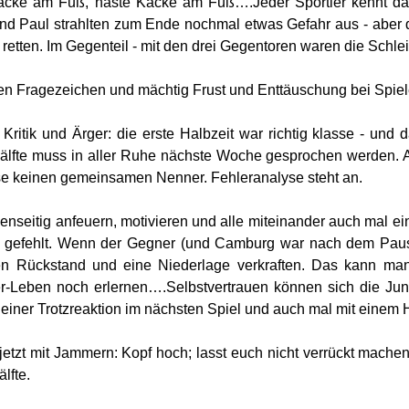
acke am Fuß, haste Kacke am Fuß….Jeder Sportler kennt das
nd Paul strahlten zum Ende nochmal etwas Gefahr aus - aber
 retten. Im Gegenteil - mit den drei Gegentoren waren die Schlei
en Fragezeichen und mächtig Frust und Enttäuschung bei Spiel
r Kritik und Ärger: die erste Halbzeit war richtig klasse - und
älfte muss in aller Ruhe nächste Woche gesprochen werden. A
e keinen gemeinsamen Nenner. Fehleranalyse steht an.
enseitig anfeuern, motivieren und alle miteinander auch mal ei
n gefehlt. Wenn der Gegner (und Camburg war nach dem Paus
n Rückstand und eine Niederlage verkraften. Das kann man 
r-Leben noch erlernen….Selbstvertrauen können sich die Jung
 einer Trotzreaktion im nächsten Spiel und auch mal mit einem 
jetzt mit Jammern: Kopf hoch; lasst euch nicht verrückt machen 
lfte.