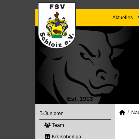
Aktuelles
Est. 1913
Na
B-Junioren
Team
Kreisoberliga