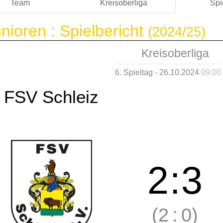
Team
Kreisoberliga
Spi
nioren :
Spielbericht
(2024/25)
Kreisoberliga
6. Spieltag - 26.10.2024
09:00
FSV Schleiz
2
:
3
(2
:
0)