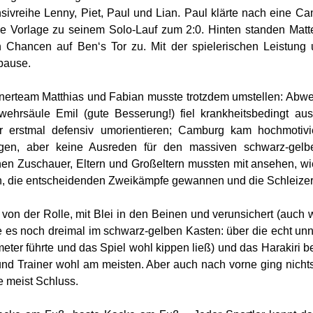
nsivreihe Lenny, Piet, Paul und Lian. Paul klärte nach eine C
ie Vorlage zu seinem Solo-Lauf zum 2:0. Hinten standen Matte
 Chancen auf Ben‘s Tor zu. Mit der spielerischen Leistung
pause.
nerteam Matthias und Fabian musste trotzdem umstellen: Abweh
wehrsäule Emil (gute Besserung!) fiel krankheitsbedingt a
er erstmal defensiv umorientieren; Camburg kam hochmotiv
ngen, aber keine Ausreden für den massiven schwarz-gelben
hen Zuschauer, Eltern und Großeltern mussten mit ansehen, w
 die entscheidenden Zweikämpfe gewannen und die Schleizer k
 von der Rolle, mit Blei in den Beinen und verunsichert (auch w
e es noch dreimal im schwarz-gelben Kasten: über die echt unnö
eter führte und das Spiel wohl kippen ließ) und das Harakiri b
und Trainer wohl am meisten. Aber auch nach vorne ging nichts 
ie meist Schluss.