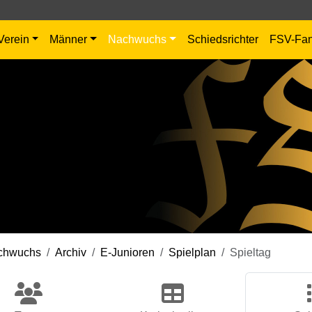
Verein
Männer
Nachwuchs
Schiedsrichter
FSV-Fa
chwuchs
Archiv
E-Junioren
Spielplan
Spieltag