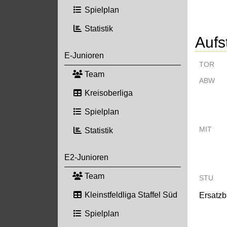
Spielplan
Statistik
Aufs
E-Junioren
TOR
Team
ABW
Kreisoberliga
Spielplan
MIT
Statistik
E2-Junioren
Team
STU
Kleinstfeldliga Staffel Süd
Ersatz
Spielplan