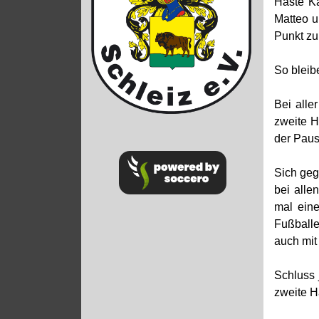
Haste K
Matteo u
Punkt zu
So bleib
Bei alle
zweite H
der Paus
Sich geg
bei alle
mal eine
Fußballe
auch mit
Schluss 
zweite Hä