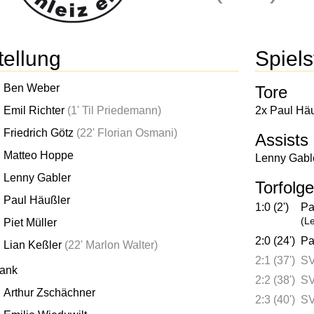
tellung
Spielst
Ben Weber
Tore
Emil Richter
(
1' Til Priedemann
)
2x Paul Hä
Friedrich Götz
(
22' Florian Osmani
)
Assists
Matteo Hoppe
Lenny Gabl
Lenny Gabler
Torfolge
Paul Häußler
1:0 (2')
Pa
(L
Piet Müller
2:0 (24')
Pa
Lian Keßler
(
22' Marlon Walter
)
2:1 (37')
SV
bank
2:2 (38')
SV
Arthur Zschächner
2:3 (40')
SV