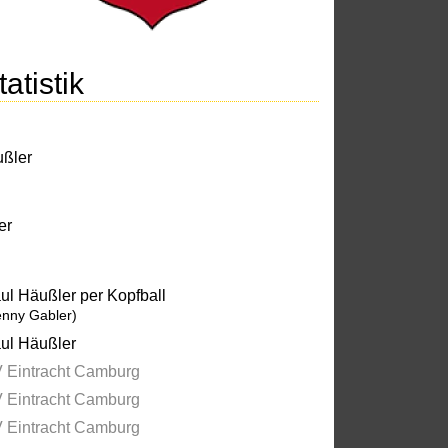
atistik
ußler
er
ul Häußler per Kopfball
enny Gabler)
ul Häußler
 Eintracht Camburg
 Eintracht Camburg
 Eintracht Camburg