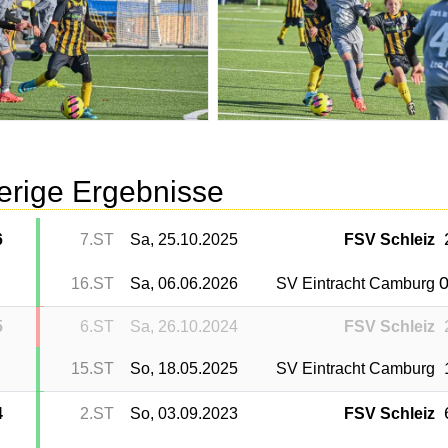
erige Ergebnisse
6
7.ST
Sa, 25.10.2025
FSV Schleiz
0
16.ST
Sa, 06.06.2026
SV Eintracht Camburg
5
6.ST
Sa, 26.10.2024
FSV Schleiz
15.ST
So, 18.05.2025
SV Eintracht Camburg
4
2.ST
So, 03.09.2023
FSV Schleiz