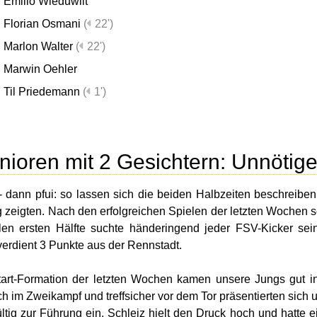
Emilio Wieduwilt
Florian Osmani
(
22')
Marlon Walter
(
22')
Marwin Oehler
Til Priedemann
(
1')
nioren mit 2 Gesichtern: Unnötig
 - dann pfui: so lassen sich die beiden Halbzeiten beschreib
zeigten. Nach den erfolgreichen Spielen der letzten Wochen 
llen ersten Hälfte suchte händeringend jeder FSV-Kicker se
 verdient 3 Punkte aus der Rennstadt.
tart-Formation der letzten Wochen kamen unsere Jungs gut in
ich im Zweikampf und treffsicher vor dem Tor präsentierten sich
ltig zur Führung ein. Schleiz hielt den Druck hoch und hatte e