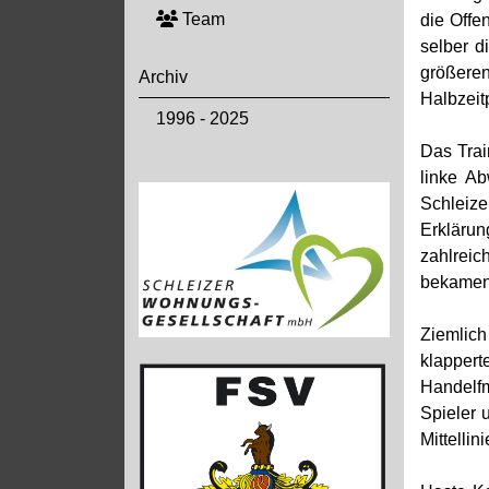
Team
die Offe
selber d
größeren
Archiv
Halbzeit
1996 - 2025
Das Trai
linke Ab
Schleiz
Erkläru
zahlreic
bekamen,
Ziemlich
klappert
Handelfm
Spieler 
Mittellin