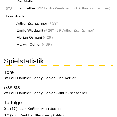
Piet Müller
Lian Keßler
(
26' Emilio Wieduwilt
,
39' Arthur Zschächner
)
STU
Ersatzbank
Arthur Zschächner
(
39')
Emilio Wieduwilt
(
26')
(
39' Arthur Zschächner
)
Florian Osmani
(
26')
Marwin Oehler
(
39')
Spielstatistik
Tore
3x Paul Häußler
,
Lenny Gabler
,
Lian Keßler
Assists
2x Paul Häußler
,
Lenny Gabler
,
Arthur Zschächner
Torfolge
0:1 (17')
Lian Keßler
(Paul Häußler)
0:2 (20')
Paul Häußler
(Lenny Gabler)