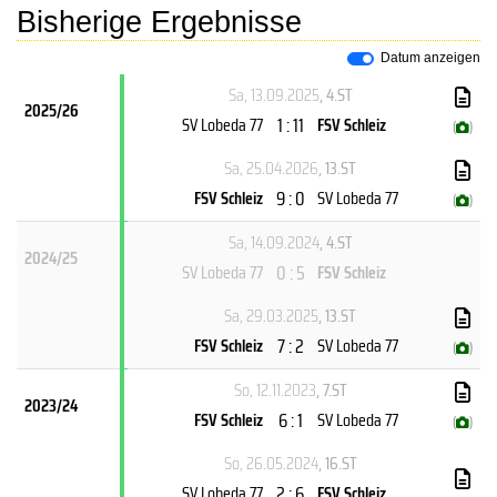
Bisherige Ergebnisse
Datum anzeigen
Sa, 13.09.2025
, 4.ST
2025/26
1 : 11
SV Lobeda 77
FSV Schleiz
(
)
Sa, 25.04.2026
, 13.ST
9 : 0
FSV Schleiz
SV Lobeda 77
(
)
Sa, 14.09.2024
, 4.ST
2024/25
0 : 5
SV Lobeda 77
FSV Schleiz
Sa, 29.03.2025
, 13.ST
7 : 2
FSV Schleiz
SV Lobeda 77
(
)
So, 12.11.2023
, 7.ST
2023/24
6 : 1
FSV Schleiz
SV Lobeda 77
(
)
So, 26.05.2024
, 16.ST
2 : 6
SV Lobeda 77
FSV Schleiz