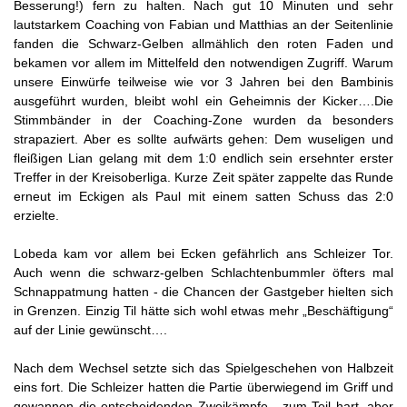
Besserung!) fern zu halten. Nach gut 10 Minuten und sehr
lautstarkem Coaching von Fabian und Matthias an der Seitenlinie
fanden die Schwarz-Gelben allmählich den roten Faden und
bekamen vor allem im Mittelfeld den notwendigen Zugriff. Warum
unsere Einwürfe teilweise wie vor 3 Jahren bei den Bambinis
ausgeführt wurden, bleibt wohl ein Geheimnis der Kicker….Die
Stimmbänder in der Coaching-Zone wurden da besonders
strapaziert. Aber es sollte aufwärts gehen: Dem wuseligen und
fleißigen Lian gelang mit dem 1:0 endlich sein ersehnter erster
Treffer in der Kreisoberliga. Kurze Zeit später zappelte das Runde
erneut im Eckigen als Paul mit einem satten Schuss das 2:0
erzielte.
Lobeda kam vor allem bei Ecken gefährlich ans Schleizer Tor.
Auch wenn die schwarz-gelben Schlachtenbummler öfters mal
Schnappatmung hatten - die Chancen der Gastgeber hielten sich
in Grenzen. Einzig Til hätte sich wohl etwas mehr „Beschäftigung“
auf der Linie gewünscht….
Nach dem Wechsel setzte sich das Spielgeschehen von Halbzeit
eins fort. Die Schleizer hatten die Partie überwiegend im Griff und
gewannen die entscheidenden Zweikämpfe - zum Teil hart, aber