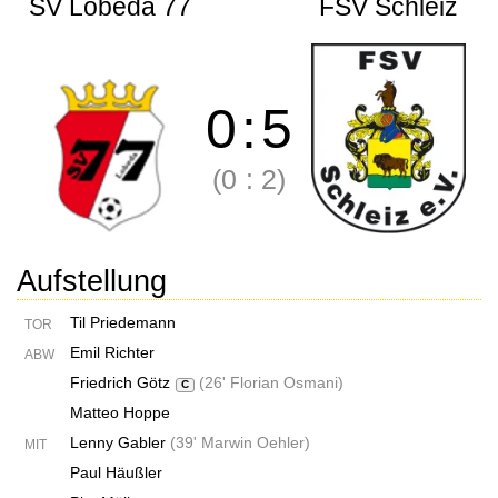
SV Lobeda 77
FSV Schleiz
0
:
5
(0
:
2)
Aufstellung
Til Priedemann
TOR
Emil Richter
ABW
Friedrich Götz
(
26' Florian Osmani
)
C
Matteo Hoppe
Lenny Gabler
(
39' Marwin Oehler
)
MIT
Paul Häußler