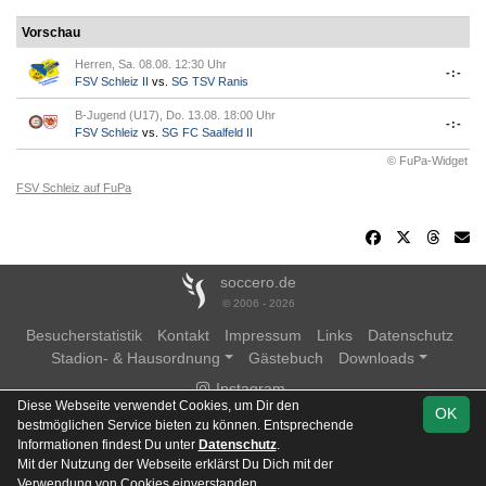
Vorschau
Herren, Sa. 08.08. 12:30 Uhr
-:-
FSV Schleiz II
vs.
SG TSV Ranis
B-Jugend (U17), Do. 13.08. 18:00 Uhr
-:-
FSV Schleiz
vs.
SG FC Saalfeld II
© FuPa-Widget
FSV Schleiz auf FuPa
soccero.de
© 2006 - 2026
Besucherstatistik
Kontakt
Impressum
Links
Datenschutz
Stadion- & Hausordnung
Gästebuch
Downloads
Instagram
Diese Webseite verwendet Cookies, um Dir den
OK
bestmöglichen Service bieten zu können. Entsprechende
Informationen findest Du unter
Datenschutz
.
Mit der Nutzung der Webseite erklärst Du Dich mit der
Team
Kreisoberliga
Spielplan
Statistik
Verwendung von Cookies einverstanden.