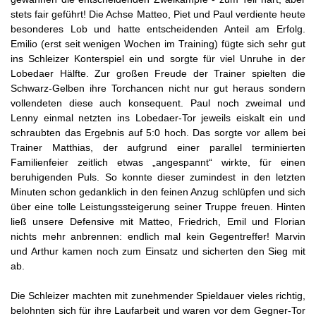
stets fair geführt! Die Achse Matteo, Piet und Paul verdiente heute
besonderes Lob und hatte entscheidenden Anteil am Erfolg.
Emilio (erst seit wenigen Wochen im Training) fügte sich sehr gut
ins Schleizer Konterspiel ein und sorgte für viel Unruhe in der
Lobedaer Hälfte. Zur großen Freude der Trainer spielten die
Schwarz-Gelben ihre Torchancen nicht nur gut heraus sondern
vollendeten diese auch konsequent. Paul noch zweimal und
Lenny einmal netzten ins Lobedaer-Tor jeweils eiskalt ein und
schraubten das Ergebnis auf 5:0 hoch. Das sorgte vor allem bei
Trainer Matthias, der aufgrund einer parallel terminierten
Familienfeier zeitlich etwas „angespannt“ wirkte, für einen
beruhigenden Puls. So konnte dieser zumindest in den letzten
Minuten schon gedanklich in den feinen Anzug schlüpfen und sich
über eine tolle Leistungssteigerung seiner Truppe freuen. Hinten
ließ unsere Defensive mit Matteo, Friedrich, Emil und Florian
nichts mehr anbrennen: endlich mal kein Gegentreffer! Marvin
und Arthur kamen noch zum Einsatz und sicherten den Sieg mit
ab.
Die Schleizer machten mit zunehmender Spieldauer vieles richtig,
belohnten sich für ihre Laufarbeit und waren vor dem Gegner-Tor