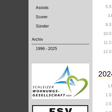
5.S
Assists
3.
Scorer
9.S
Sünder
10.S
Archiv
11.S
1996 - 2025
12.S
202
1.
1.S
2.S