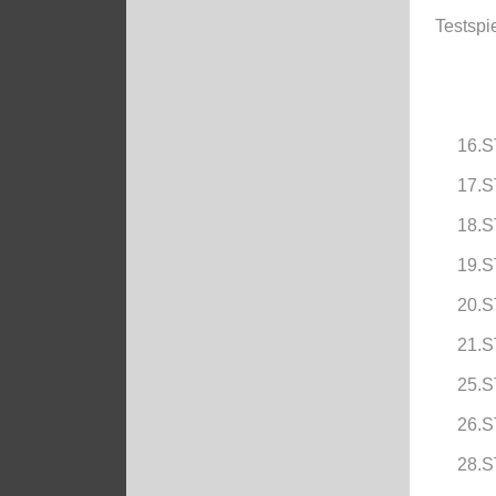
Testspi
16.S
17.S
18.S
19.S
20.S
21.S
25.S
26.S
28.S