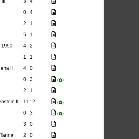
III
3 : 4
0 : 4
2 : 1
5 : 1
f 1990
4 : 2
1 : 1
ena II
4 : 0
0 : 3
(
)
2 : 1
nstein II
11 : 2
(
)
0 : 3
(
)
3 : 0
 Tanna
2 : 0