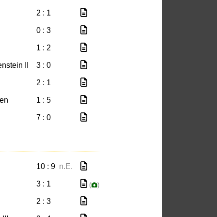
2 : 1
0 : 3
1 : 2
nstein II
3 : 0
2 : 1
fen
1 : 5
7 : 0
10 : 9
n.E.
3 : 1
(
)
2 : 3