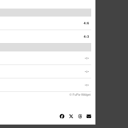
4:6
4:3
-:-
-:-
-:-
© FuPa-Widget