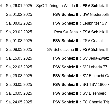
el
So, 26.01.2025
SpG Thüringen Weida II
:
FSV Schleiz II
Sa, 01.02.2025
FSV Schleiz II
:
BW Niederpölln
Sa, 08.02.2025
FSV Schleiz II
:
Leubnitzer SV
T
So, 23.02.2025
Post SV Jena
:
FSV Schleiz II
T
Sa, 01.03.2025
FSV Schleiz II
:
FSV Orlatal
T
Sa, 08.03.2025
SV Schott Jena III
:
FSV Schleiz II
T
Sa, 15.03.2025
FSV Schleiz II
:
SV Jena-Zwätze
T
Sa, 22.03.2025
FSV Schleiz II
:
SV Lobeda 77
T
Sa, 29.03.2025
FSV Schleiz II
:
SV Eintracht 
T
Sa, 03.05.2025
FSV Schleiz II
:
SG TSV 1860 
T
Sa, 10.05.2025
FSV Schleiz II
:
SV Eisenberg I
T
Sa, 24.05.2025
FSV Schleiz II
:
FC Chemie Trip