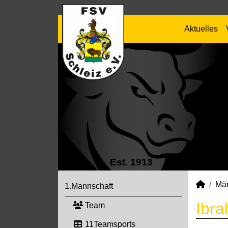
Aktuelles
Est. 1913
Mä
1.Mannschaft
Ibra
Team
11Teamsports