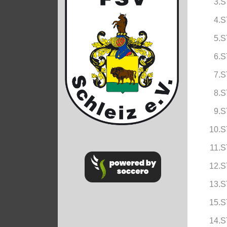
3.S
4.S
5.S
6.S
7.S
8.S
9.S
10.S
11.S
12.S
13.S
15.S
14.S