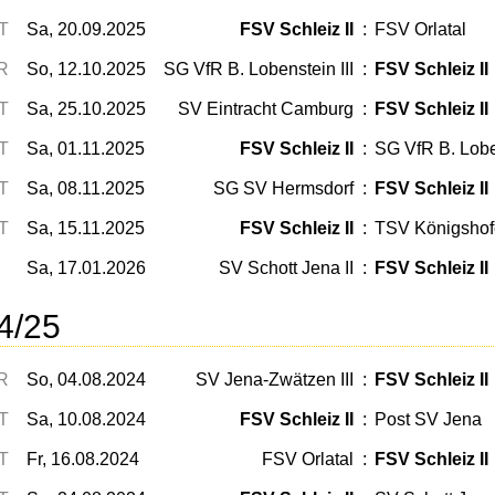
T
Sa, 20.09.2025
FSV Schleiz II
:
FSV Orlatal
R
So, 12.10.2025
SG VfR B. Lobenstein III
:
FSV Schleiz II
T
Sa, 25.10.2025
SV Eintracht Camburg
:
FSV Schleiz II
T
Sa, 01.11.2025
FSV Schleiz II
:
SG VfR B. Lobe
T
Sa, 08.11.2025
SG SV Hermsdorf
:
FSV Schleiz II
T
Sa, 15.11.2025
FSV Schleiz II
:
TSV Königsho
Sa, 17.01.2026
SV Schott Jena II
:
FSV Schleiz II
4/25
R
So, 04.08.2024
SV Jena-Zwätzen III
:
FSV Schleiz II
T
Sa, 10.08.2024
FSV Schleiz II
:
Post SV Jena
T
Fr, 16.08.2024
FSV Orlatal
:
FSV Schleiz II