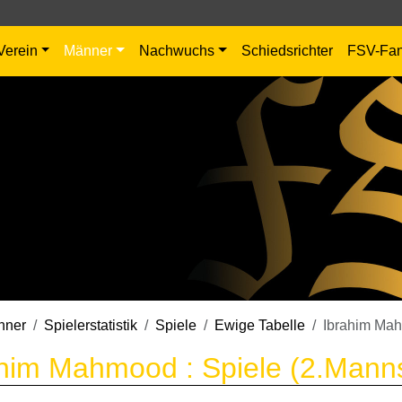
Verein
Männer
Nachwuchs
Schiedsrichter
FSV-Fa
nner
Spielerstatistik
Spiele
Ewige Tabelle
Ibrahim Ma
him Mahmood : Spiele (2.Manns