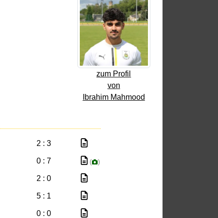
zum Profil
von
Ibrahim Mahmood
2 : 3
0 : 7
(
)
2 : 0
5 : 1
0 : 0