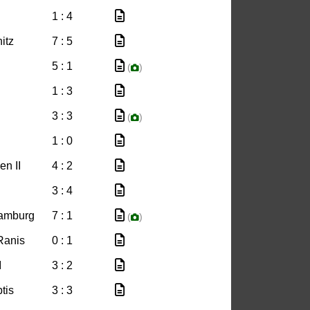
1 : 4
itz
7 : 5
5 : 1
(
)
1 : 3
3 : 3
(
)
1 : 0
n II
4 : 2
3 : 4
Camburg
7 : 1
(
)
Ranis
0 : 1
I
3 : 2
tis
3 : 3