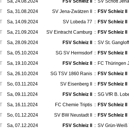
T
Sa, 24.08.2024
FSV Schleiz II
:
SV Schott Jena 
T
Sa, 31.08.2024
SV Jena-Zwätzen II
:
FSV Schleiz II
T
Sa, 14.09.2024
SV Lobeda 77
:
FSV Schleiz II
T
Sa, 21.09.2024
SV Eintracht Camburg
:
FSV Schleiz II
T
Sa, 28.09.2024
FSV Schleiz II
:
SV St. Ganglof
T
Sa, 05.10.2024
SG SV Hermsdorf
:
FSV Schleiz II
T
Sa, 19.10.2024
FSV Schleiz II
:
FC Thüringen J
T
Sa, 26.10.2024
SG TSV 1860 Ranis
:
FSV Schleiz II
T
So, 03.11.2024
SV Eisenberg II
:
FSV Schleiz II
T
Sa, 09.11.2024
FSV Schleiz II
:
SG VfR B. Lobe
T
Sa, 16.11.2024
FC Chemie Triptis
:
FSV Schleiz II
T
So, 01.12.2024
SV BW Neustadt II
:
FSV Schleiz II
T
Sa, 07.12.2024
FSV Schleiz II
:
SV Grün-Weiß