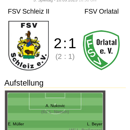
5. Spieltag - 20.09.2025
16:30 Uhr
FSV Schleiz II
FSV Orlatal
2
:
1
(2
:
1)
Aufstellung
A. Nukovic
(61' L. Nietsch)
E. Müller
L. Beyer