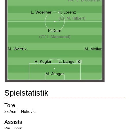
(46' L. Broßmann)
L. Woellner
K. Lorenz
(61' M. Hilbert)
P. Dorn
(71' I. Mahmood)
M. Woitzik
M. Möller
R. Kögler
L. Lange
C
M. Jünger
Spielstatistik
Tore
2x Asmir Nukovic
Assists
Paul Dorn