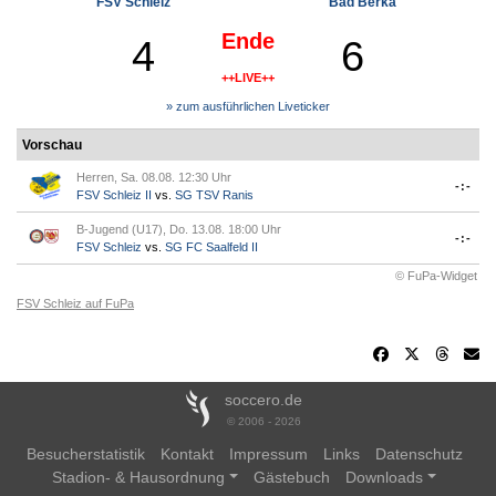
FSV Schleiz
Bad Berka
Ende
4
6
++LIVE++
» zum ausführlichen Liveticker
Vorschau
Herren, Sa. 08.08. 12:30 Uhr
-:-
FSV Schleiz II
vs.
SG TSV Ranis
B-Jugend (U17), Do. 13.08. 18:00 Uhr
-:-
FSV Schleiz
vs.
SG FC Saalfeld II
© FuPa-Widget
FSV Schleiz auf FuPa
soccero.de
© 2006 - 2026
Besucherstatistik
Kontakt
Impressum
Links
Datenschutz
Stadion- & Hausordnung
Gästebuch
Downloads