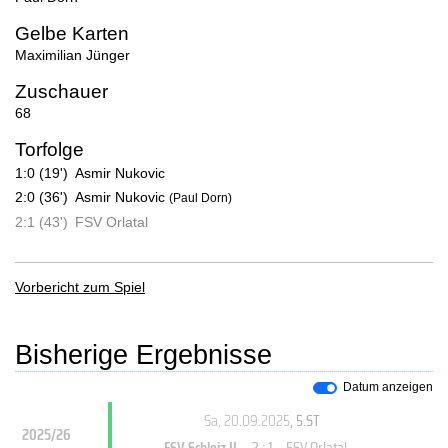
Gelbe Karten
Maximilian Jünger
Zuschauer
68
Torfolge
1:0 (19')
Asmir Nukovic
2:0 (36')
Asmir Nukovic
(Paul Dorn)
2:1 (43')
FSV Orlatal
Vorbericht zum Spiel
Bisherige Ergebnisse
Datum anzeigen
Sa, 20.09.2025
, 5.ST
2025/26
2 : 1
FSV Schleiz II
FSV Orlatal