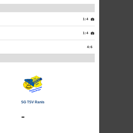
1:4
1:4
4:6
SG TSV Ranis
-