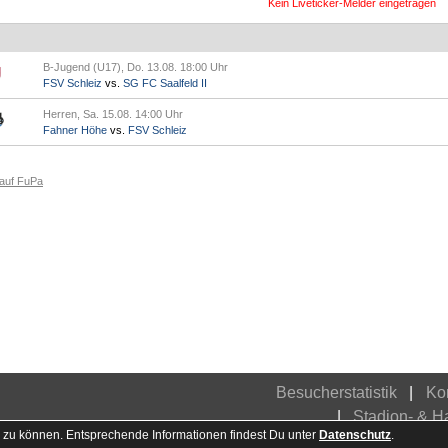
Kein Liveticker-Melder eingetragen
B-Jugend (U17), Do. 13.08. 18:00 Uhr
FSV Schleiz
vs.
SG FC Saalfeld II
Herren, Sa. 15.08. 14:00 Uhr
Fahner Höhe
vs.
FSV Schleiz
 auf FuPa
Besucherstatistik
Ko
Stadion- & 
 zu können. Entsprechende Informationen findest Du unter
Datenschutz
.