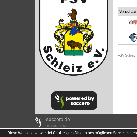
Vorschau
FSV Schleiz
soccero.de
© 2006 - 2026
Diese Webseite verwendet Cookies, um Dir den bestmöglichen Service bieten