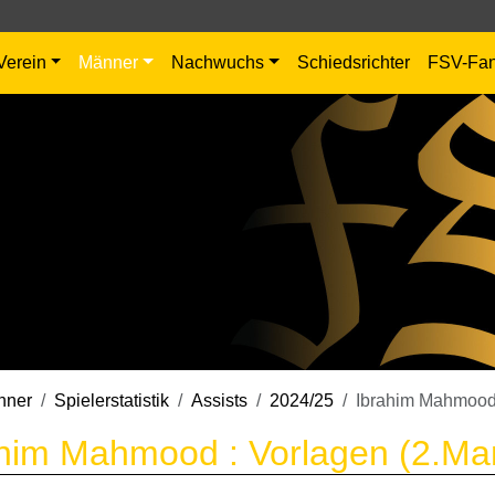
Verein
Männer
Nachwuchs
Schiedsrichter
FSV-Fa
nner
Spielerstatistik
Assists
2024/25
Ibrahim Mahmoo
him Mahmood : Vorlagen (2.Ma