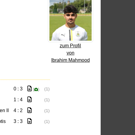
zum Profil
von
Ibrahim Mahmood
0 : 3
(1)
(
)
1 : 4
(1)
n II
4 : 2
(1)
tis
3 : 3
(1)