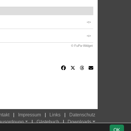
-:-
-:-
© FuPa-Widget
ntakt
Impressum
Links
Datenschutz
Hausordnung
Gästebuch
Downloads
OK