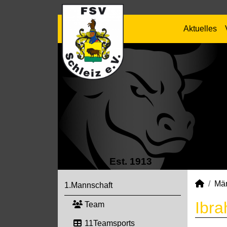
Aktuelles
Est. 1913
Mä
1.Mannschaft
Ibra
Team
11Teamsports