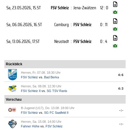
Sa, 23.05.2026
, 15.ST
FSV Schleiz
:
Jena-Zwätzen
12 : 0
(
)
Sa, 06.06.2026
, 16.ST
Camburg
:
FSV Schleiz
0 : 11
(
)
Sa, 13.06.2026
, 17.ST
Neustadt
:
FSV Schleiz
0 : 4
(
)
Rückblick
Herren, Fr. 07.08. 18:30 Uhr
4:6
FSV Schleiz
vs.
Bad Berka
Herren, Sa. 08.08. 12:30 Uhr
4:3
FSV Schleiz II
vs.
SG TSV Ranis
Vorschau
B-Jugend (U17), Do. 13.08. 18:00 Uhr
-:-
FSV Schleiz
vs.
SG FC Saalfeld II
Herren, Sa. 15.08. 14:00 Uhr
-:-
Fahner Höhe
vs.
FSV Schleiz