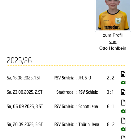
zum Profil
von
Otto Hohlbein
2025/26
Sa, 16.08.2025
, 1.ST
FSV Schleiz
:
JFC S-O
2 : 2
(
)
Sa, 23.08.2025
, 2.ST
Stadtroda
:
FSV Schleiz
3 : 1
Sa, 06.09.2025
, 3.ST
FSV Schleiz
:
Schott Jena
6 : 1
(
)
Sa, 20.09.2025
, 5.ST
FSV Schleiz
:
Thürin. Jena
8 : 2
(
)