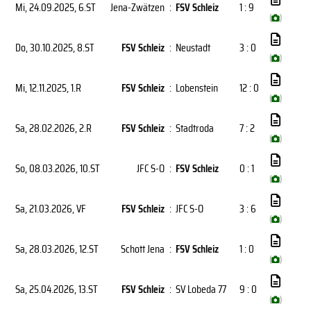
Mi, 24.09.2025
, 6.ST
Jena-Zwätzen
:
FSV Schleiz
1 : 9
(
)
Do, 30.10.2025
, 8.ST
FSV Schleiz
:
Neustadt
3 : 0
(
)
Mi, 12.11.2025
, 1.R
FSV Schleiz
:
Lobenstein
12 : 0
(
)
Sa, 28.02.2026
, 2.R
FSV Schleiz
:
Stadtroda
7 : 2
(
)
So, 08.03.2026
, 10.ST
JFC S-O
:
FSV Schleiz
0 : 1
(
)
Sa, 21.03.2026
, VF
FSV Schleiz
:
JFC S-O
3 : 6
(
)
Sa, 28.03.2026
, 12.ST
Schott Jena
:
FSV Schleiz
1 : 0
(
)
Sa, 25.04.2026
, 13.ST
FSV Schleiz
:
SV Lobeda 77
9 : 0
(
)