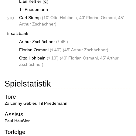
Lian Keßler
C
Til Priedemann
Carl Stump
(
10' Otto Hohlbein
,
40' Florian Osmani
,
45'
STU
Arthur Zschächner
)
Ersatzbank
Arthur Zschächner
(
45')
Florian Osmani
(
40')
(
45' Arthur Zschächner
)
Otto Hohlbein
(
10')
(
40' Florian Osmani
,
45' Arthur
Zschächner
)
Spielstatistik
Tore
2x Lenny Gabler
,
Til Priedemann
Assists
Paul Häußler
Torfolge