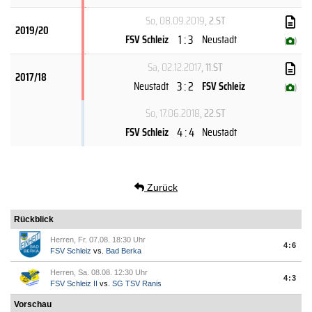
So, 08.09.2019
, 2.ST
2019/20
1 : 3
FSV Schleiz
Neustadt
(
)
Sa, 02.12.2017
, 11.ST
2017/18
3 : 2
Neustadt
FSV Schleiz
(
)
So, 17.06.2018
, 22.ST
4 : 4
FSV Schleiz
Neustadt
Zurück
Rückblick
Herren, Fr. 07.08. 18:30 Uhr
4:6
FSV Schleiz
vs.
Bad Berka
Herren, Sa. 08.08. 12:30 Uhr
4:3
FSV Schleiz II
vs.
SG TSV Ranis
Vorschau