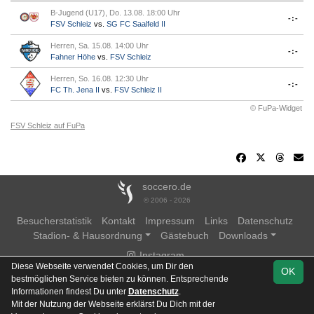
B-Jugend (U17), Do. 13.08. 18:00 Uhr
-:-
FSV Schleiz
vs.
SG FC Saalfeld II
Herren, Sa. 15.08. 14:00 Uhr
-:-
Fahner Höhe
vs.
FSV Schleiz
Herren, So. 16.08. 12:30 Uhr
-:-
FC Th. Jena II
vs.
FSV Schleiz II
© FuPa-Widget
FSV Schleiz auf FuPa
soccero.de
© 2006 - 2026
Besucherstatistik
Kontakt
Impressum
Links
Datenschutz
Stadion- & Hausordnung
Gästebuch
Downloads
Instagram
Diese Webseite verwendet Cookies, um Dir den
OK
bestmöglichen Service bieten zu können. Entsprechende
Informationen findest Du unter
Datenschutz
.
Mit der Nutzung der Webseite erklärst Du Dich mit der