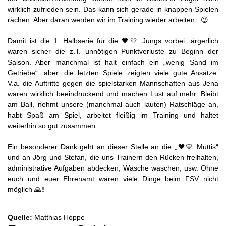
wirklich zufrieden sein. Das kann sich gerade in knappen Spielen
rächen. Aber daran werden wir im Training wieder arbeiten...😉
Damit ist die 1. Halbserie für die 🖤💛 Jungs vorbei...ärgerlich
waren sicher die z.T. unnötigen Punktverluste zu Beginn der
Saison. Aber manchmal ist halt einfach ein „wenig Sand im
Getriebe“...aber...die letzten Spiele zeigten viele gute Ansätze.
V.a. die Auftritte gegen die spielstarken Mannschaften aus Jena
waren wirklich beeindruckend und machen Lust auf mehr. Bleibt
am Ball, nehmt unsere (manchmal auch lauten) Ratschläge an,
habt Spaß am Spiel, arbeitet fleißig im Training und haltet
weiterhin so gut zusammen.
Ein besonderer Dank geht an dieser Stelle an die „🖤💛 Muttis“
und an Jörg und Stefan, die uns Trainern den Rücken freihalten,
administrative Aufgaben abdecken, Wäsche waschen, usw. Ohne
euch und euer Ehrenamt wären viele Dinge beim FSV nicht
möglich 🙏‼️
Quelle:
Matthias Hoppe