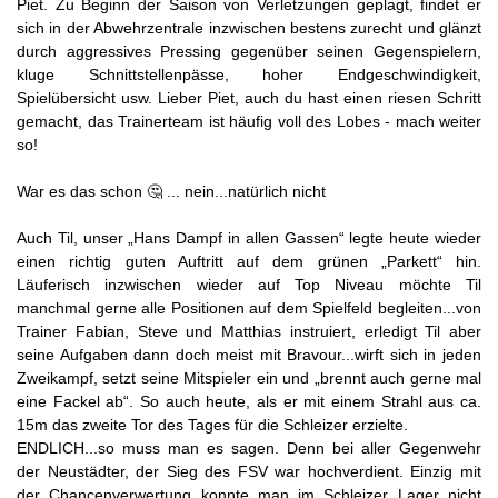
Piet. Zu Beginn der Saison von Verletzungen geplagt, findet er
sich in der Abwehrzentrale inzwischen bestens zurecht und glänzt
durch aggressives Pressing gegenüber seinen Gegenspielern,
kluge Schnittstellenpässe, hoher Endgeschwindigkeit,
Spielübersicht usw. Lieber Piet, auch du hast einen riesen Schritt
gemacht, das Trainerteam ist häufig voll des Lobes - mach weiter
so!
War es das schon 🤔 ... nein...natürlich nicht
Auch Til, unser „Hans Dampf in allen Gassen“ legte heute wieder
einen richtig guten Auftritt auf dem grünen „Parkett“ hin.
Läuferisch inzwischen wieder auf Top Niveau möchte Til
manchmal gerne alle Positionen auf dem Spielfeld begleiten...von
Trainer Fabian, Steve und Matthias instruiert, erledigt Til aber
seine Aufgaben dann doch meist mit Bravour...wirft sich in jeden
Zweikampf, setzt seine Mitspieler ein und „brennt auch gerne mal
eine Fackel ab“. So auch heute, als er mit einem Strahl aus ca.
15m das zweite Tor des Tages für die Schleizer erzielte.
ENDLICH...so muss man es sagen. Denn bei aller Gegenwehr
der Neustädter, der Sieg des FSV war hochverdient. Einzig mit
der Chancenverwertung konnte man im Schleizer Lager nicht