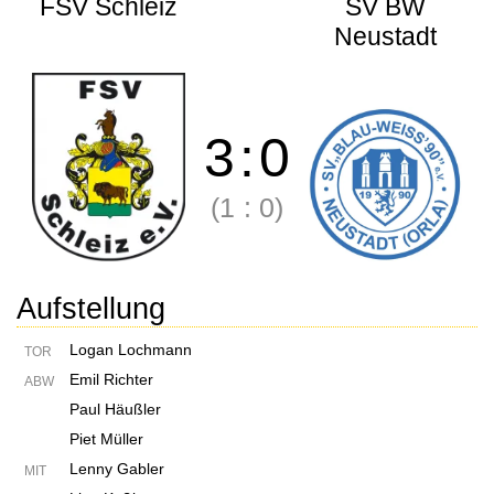
FSV Schleiz
SV BW
Neustadt
3
:
0
(1
:
0)
Aufstellung
Logan Lochmann
TOR
Emil Richter
ABW
Paul Häußler
Piet Müller
Lenny Gabler
MIT