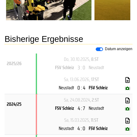
Bisherige Ergebnisse
Datum anzeigen
Do, 30.10.2025
, 8.ST
2025/26
3 : 0
FSV Schleiz
Neustadt
Sa, 13.06.2026
, 17.ST
0 : 4
Neustadt
FSV Schleiz
(
)
Sa, 24.08.2024
, 2.ST
2024/25
4 : 7
FSV Schleiz
Neustadt
(
)
Sa, 15.03.2025
, 11.ST
4 : 0
Neustadt
FSV Schleiz
(
)