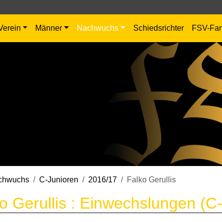
Verein
Männer
Nachwuchs
Schiedsrichter
FSV-Fa
chwuchs
C-Junioren
2016/17
Falko Gerullis
o Gerullis : Einwechslungen (C