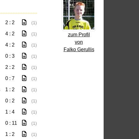
2 : 2
(1)
4 : 2
(1)
zum Profil
von
4 : 2
(1)
Falko Gerullis
0 : 3
(1)
2 : 2
(1)
0 : 7
(1)
s
1 : 2
(1)
0 : 2
(1)
1 : 4
(1)
0 : 11
(1)
1 : 2
(1)