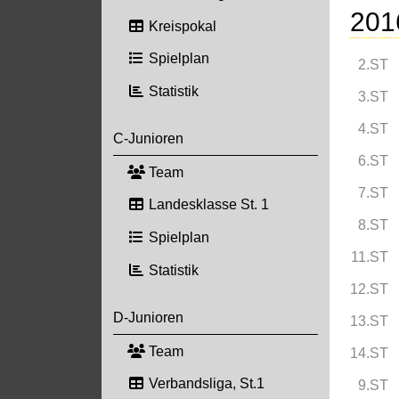
201
Kreispokal
Spielplan
2.ST
Statistik
3.ST
4.ST
C-Junioren
6.ST
Team
7.ST
Landesklasse St. 1
8.ST
Spielplan
11.ST
Statistik
12.ST
D-Junioren
13.ST
Team
14.ST
Verbandsliga, St.1
9.ST