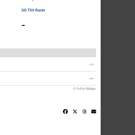
SG TSV Ranis
-
-:-
-:-
© FuPa-Widget