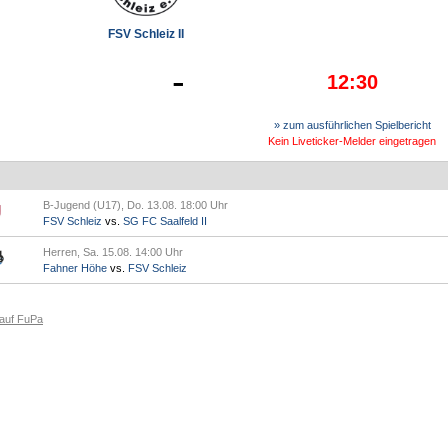
FSV Schleiz II
-
12:30
» zum ausführlichen Spielbericht
Kein Liveticker-Melder eingetragen
B-Jugend (U17), Do. 13.08. 18:00 Uhr
FSV Schleiz
vs.
SG FC Saalfeld II
Herren, Sa. 15.08. 14:00 Uhr
Fahner Höhe
vs.
FSV Schleiz
 auf FuPa