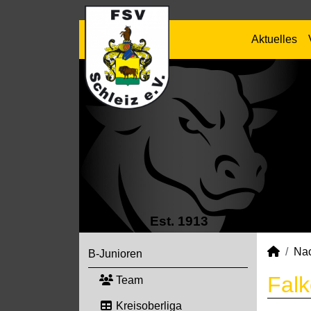
Aktuelles
Est. 1913
Na
B-Junioren
Falk
Team
Kreisoberliga