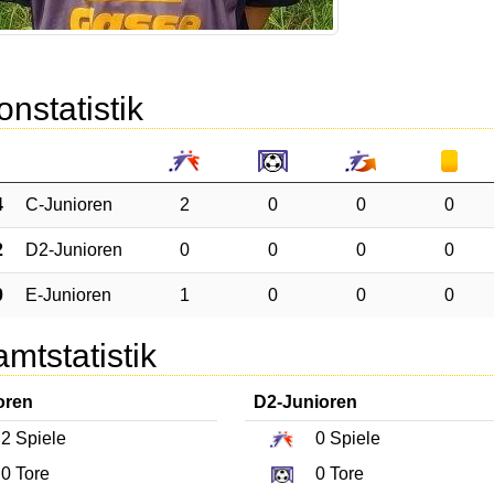
onstatistik
4
C-Junioren
2
0
0
0
2
D2-Junioren
0
0
0
0
0
E-Junioren
1
0
0
0
mtstatistik
oren
D2-Junioren
2
Spiele
0
Spiele
0
Tore
0
Tore