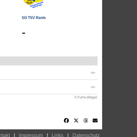
SG TSV Ranis
-
-:-
-:-
© FuPa-Widget
ntakt
Impressum
Links
Datenschutz