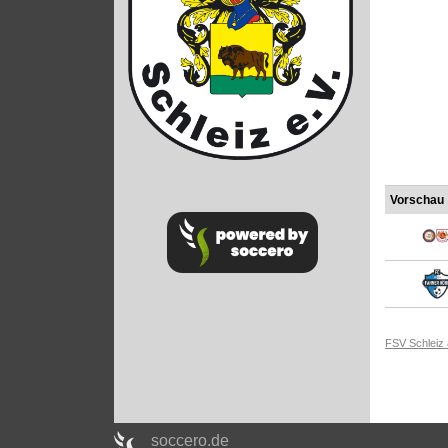
Vorschau
FSV Schleiz
soccero.de