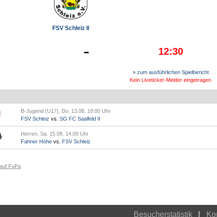
FSV Schleiz II
-
12:30
» zum ausführlichen Spielbericht
Kein Liveticker-Melder eingetragen
B-Jugend (U17), Do. 13.08. 18:00 Uhr
FSV Schleiz
vs.
SG FC Saalfeld II
Herren, Sa. 15.08. 14:00 Uhr
Fahner Höhe
vs.
FSV Schleiz
 auf FuPa
Besucherstatistik
Ko