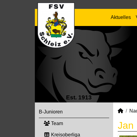
Aktuelles
Est. 1913
Na
B-Junioren
Jan
Team
Kreisoberliga