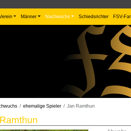
Verein
Männer
Nachwuchs
Schiedsrichter
FSV-Fa
chwuchs
ehemalige Spieler
Jan Ramthun
 Ramthun