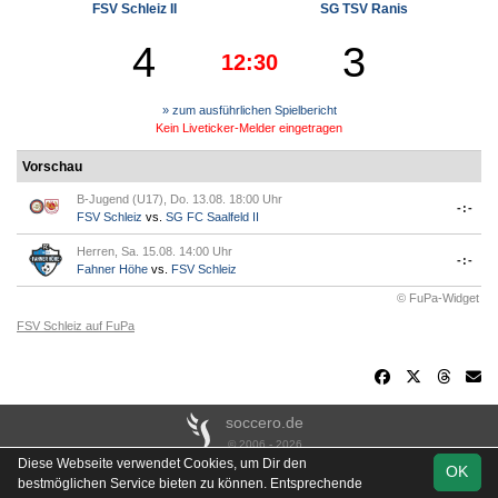
FSV Schleiz II
SG TSV Ranis
4
3
12:30
» zum ausführlichen Spielbericht
Kein Liveticker-Melder eingetragen
Vorschau
B-Jugend (U17), Do. 13.08. 18:00 Uhr
-:-
FSV Schleiz
vs.
SG FC Saalfeld II
Herren, Sa. 15.08. 14:00 Uhr
-:-
Fahner Höhe
vs.
FSV Schleiz
© FuPa-Widget
FSV Schleiz auf FuPa
soccero.de
© 2006 - 2026
Diese Webseite verwendet Cookies, um Dir den
OK
Besucherstatistik
Kontakt
Impressum
Links
Datenschutz
bestmöglichen Service bieten zu können. Entsprechende