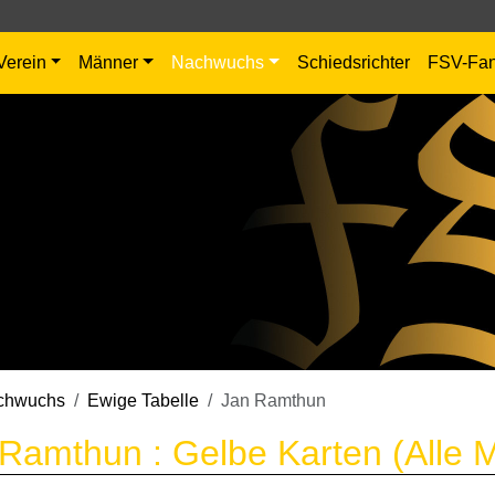
Verein
Männer
Nachwuchs
Schiedsrichter
FSV-Fa
chwuchs
Ewige Tabelle
Jan Ramthun
Ramthun : Gelbe Karten (Alle 