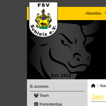
Aktuelles
Est. 1913
Na
B-Junioren
Jan 
Team
Kreisoberliga