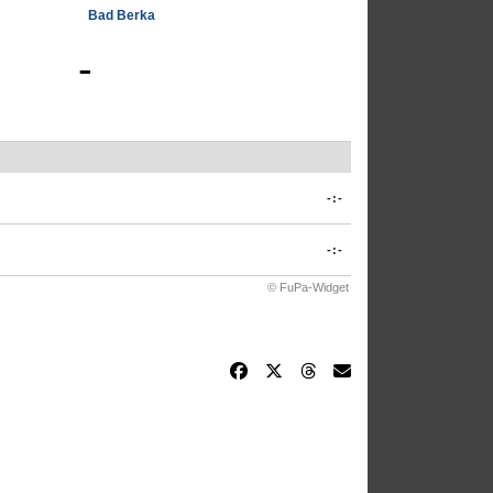
Bad Berka
-
-:-
-:-
© FuPa-Widget