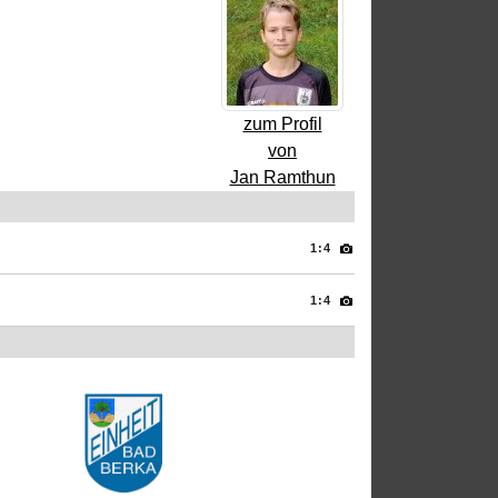
zum Profil
von
Jan Ramthun
1:4
1:4