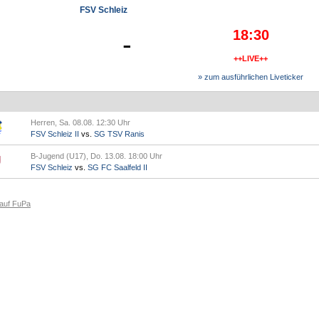
FSV Schleiz
18:30
-
++LIVE++
» zum ausführlichen Liveticker
Herren, Sa. 08.08. 12:30 Uhr
FSV Schleiz II
vs.
SG TSV Ranis
B-Jugend (U17), Do. 13.08. 18:00 Uhr
FSV Schleiz
vs.
SG FC Saalfeld II
 auf FuPa