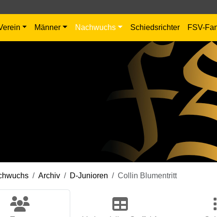
Verein
Männer
Nachwuchs
Schiedsrichter
FSV-Fa
chwuchs
Archiv
D-Junioren
Collin Blumentritt