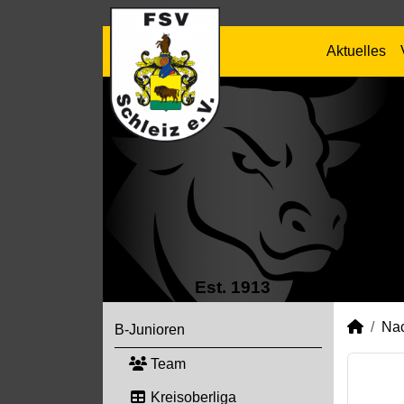
Aktuelles
Est. 1913
Na
B-Junioren
Team
Kreisoberliga