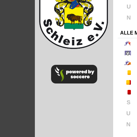
U
N
ALLE 
S
U
N