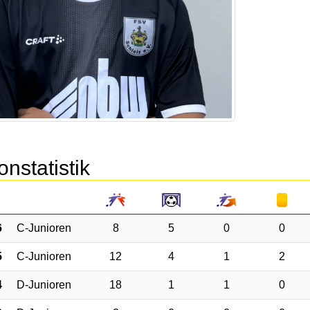
onstatistik
6
C-Junioren
8
5
0
0
5
C-Junioren
12
4
1
2
4
D-Junioren
18
1
1
0