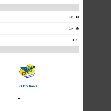
1:4
1:4
4:6
SG TSV Ranis
-