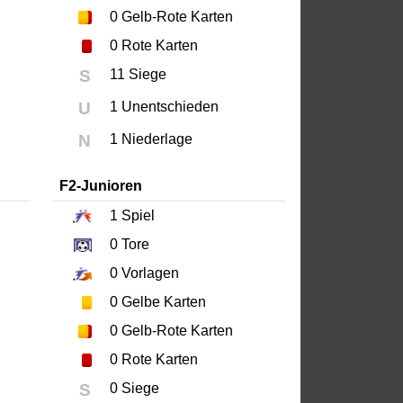
0
Gelb-Rote Karten
0
Rote Karten
S
11 Siege
U
1 Unentschieden
N
1 Niederlage
F2-Junioren
1
Spiel
0
Tore
0
Vorlagen
0
Gelbe Karten
0
Gelb-Rote Karten
0
Rote Karten
S
0 Siege