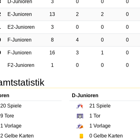
3
D-Junioren
3
0
0
0
2
E-Junioren
13
2
2
0
1
E2-Junioren
3
0
0
0
0
F-Junioren
8
4
0
0
9
F-Junioren
16
3
1
0
F2-Junioren
1
0
0
0
mtstatistik
oren
D-Junioren
20
Spiele
21
Spiele
9
Tore
1
Tor
1
Vorlage
1
Vorlage
2
Gelbe Karten
0
Gelbe Karten