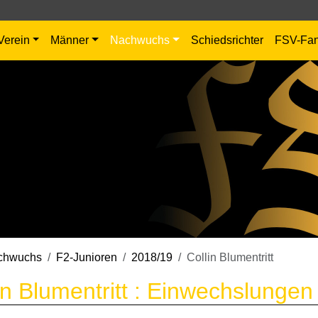
Verein
Männer
Nachwuchs
Schiedsrichter
FSV-Fa
chwuchs
F2-Junioren
2018/19
Collin Blumentritt
in Blumentritt : Einwechslungen