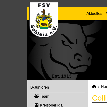
Aktuelles
Est. 1913
Na
B-Junioren
Coll
Team
Kreisoberliga