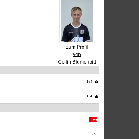
zum Profil
von
Collin Blumentritt
1:4
1:4
live
-:-