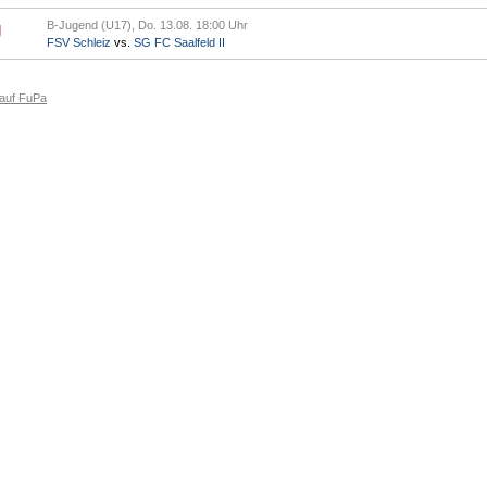
B-Jugend (U17), Do. 13.08. 18:00 Uhr
FSV Schleiz
vs.
SG FC Saalfeld II
 auf FuPa