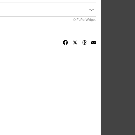
-:-
© FuPa-Widget