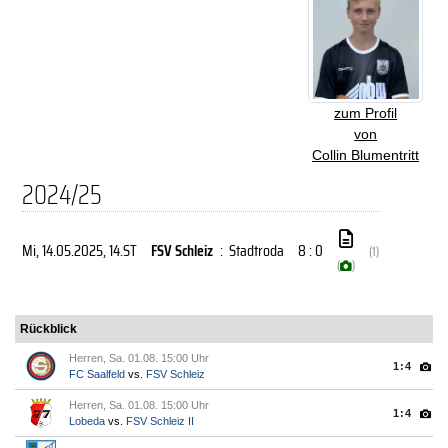
zum Profil
von
Collin Blumentritt
2024/25
Mi, 14.05.2025
, 14.ST
FSV Schleiz
:
Stadtroda
8 : 0
(1)
(
)
Rückblick
Herren, Sa. 01.08. 15:00 Uhr
1:4
FC Saalfeld
vs.
FSV Schleiz
Herren, Sa. 01.08. 15:00 Uhr
1:4
Lobeda
vs.
FSV Schleiz II