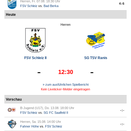
Herren, Fr. 07.08. 18:30 Uhr
4:6
FSV Schleiz
vs.
Bad Berka
Heute
Herren
FSV Schleiz II
SG TSV Ranis
-
-
12:30
» zum ausführlichen Spielbericht
Kein Liveticker-Melder eingetragen
Vorschau
B-Jugend (U17), Do. 13.08. 18:00 Uhr
-:-
FSV Schleiz
vs.
SG FC Saalfeld II
Herren, Sa. 15.08. 14:00 Uhr
-:-
Fahner Höhe
vs.
FSV Schleiz