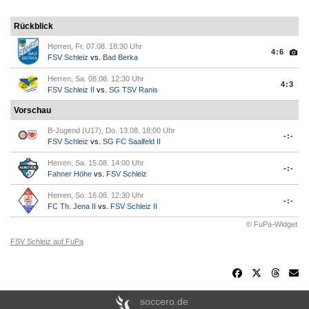
Rückblick
Herren, Fr. 07.08. 18:30 Uhr
4:6
FSV Schleiz
vs.
Bad Berka
Herren, Sa. 08.08. 12:30 Uhr
4:3
FSV Schleiz II
vs.
SG TSV Ranis
Vorschau
B-Jugend (U17), Do. 13.08. 18:00 Uhr
-:-
FSV Schleiz
vs.
SG FC Saalfeld II
Herren, Sa. 15.08. 14:00 Uhr
-:-
Fahner Höhe
vs.
FSV Schleiz
Herren, So. 16.08. 12:30 Uhr
-:-
FC Th. Jena II
vs.
FSV Schleiz II
© FuPa-Widget
FSV Schleiz auf FuPa
soccero.de