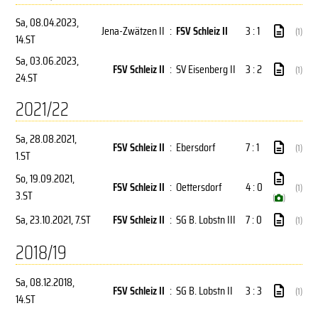
Sa, 08.04.2023
,
Jena-Zwätzen II
:
FSV Schleiz II
3 : 1
(1)
14.ST
Sa, 03.06.2023
,
FSV Schleiz II
:
SV Eisenberg II
3 : 2
(1)
24.ST
2021/22
Sa, 28.08.2021
,
FSV Schleiz II
:
Ebersdorf
7 : 1
(1)
1.ST
So, 19.09.2021
,
FSV Schleiz II
:
Oettersdorf
4 : 0
(1)
3.ST
(
)
Sa, 23.10.2021
, 7.ST
FSV Schleiz II
:
SG B. Lobstn III
7 : 0
(1)
2018/19
Sa, 08.12.2018
,
FSV Schleiz II
:
SG B. Lobstn II
3 : 3
(1)
14.ST