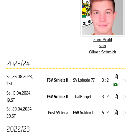
zum Profil
von
Oliver Schmidt
2023/24
Sa, 26.08.2023
,
FSV Schleiz II
:
SV Lobeda 77
3 : 2
(1)
1.ST
(
)
Sa, 13.04.2024
,
FSV Schleiz II
:
ThalBürgel
3 : 2
(1)
19.ST
Sa, 20.04.2024
,
Post SV Jena
:
FSV Schleiz II
5 : 2
(1)
20.ST
2022/23