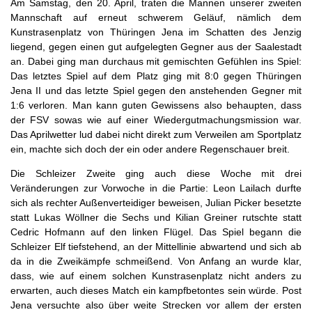
Am Samstag, den 20. April, traten die Mannen unserer zweiten
Mannschaft auf erneut schwerem Geläuf, nämlich dem
Kunstrasenplatz von Thüringen Jena im Schatten des Jenzig
liegend, gegen einen gut aufgelegten Gegner aus der Saalestadt
an. Dabei ging man durchaus mit gemischten Gefühlen ins Spiel:
Das letztes Spiel auf dem Platz ging mit 8:0 gegen Thüringen
Jena II und das letzte Spiel gegen den anstehenden Gegner mit
1:6 verloren. Man kann guten Gewissens also behaupten, dass
der FSV sowas wie auf einer Wiedergutmachungsmission war.
Das Aprilwetter lud dabei nicht direkt zum Verweilen am Sportplatz
ein, machte sich doch der ein oder andere Regenschauer breit.
Die Schleizer Zweite ging auch diese Woche mit drei
Veränderungen zur Vorwoche in die Partie: Leon Lailach durfte
sich als rechter Außenverteidiger beweisen, Julian Picker besetzte
statt Lukas Wöllner die Sechs und Kilian Greiner rutschte statt
Cedric Hofmann auf den linken Flügel. Das Spiel begann die
Schleizer Elf tiefstehend, an der Mittellinie abwartend und sich ab
da in die Zweikämpfe schmeißend. Von Anfang an wurde klar,
dass, wie auf einem solchen Kunstrasenplatz nicht anders zu
erwarten, auch dieses Match ein kampfbetontes sein würde. Post
Jena versuchte also über weite Strecken vor allem der ersten