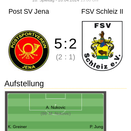
20. Spieltag - 20.04.2024
15:00 Uhr
Post SV Jena
FSV Schleiz II
5
:
2
(2
:
1)
Aufstellung
A. Nukovic
(86' M. Nukovic)
K. Greiner
P. Jung