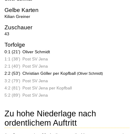
Gelbe Karten
Kilian Greiner
Zuschauer
43
Torfolge
0:1 (21')
Oliver Schmidt
1:1 (38')
Post SV Jena
2:1 (40')
Post SV Jena
2:2 (53')
Christian Göller per Kopfball
(Oliver Schmidt)
3:2 (79')
Post SV Jena
4:2 (81')
Post SV Jena per Kopfball
5:2 (89')
Post SV Jena
Zu hohe Niederlage nach
ordentlichem Auftritt