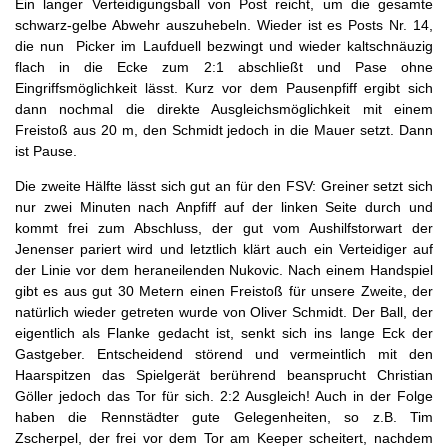
Ein langer Verteidigungsball von Post reicht, um die gesamte
schwarz-gelbe Abwehr auszuhebeln. Wieder ist es Posts Nr. 14,
die nun Picker im Laufduell bezwingt und wieder kaltschnäuzig
flach in die Ecke zum 2:1 abschließt und Pase ohne
Eingriffsmöglichkeit lässt. Kurz vor dem Pausenpfiff ergibt sich
dann nochmal die direkte Ausgleichsmöglichkeit mit einem
Freistoß aus 20 m, den Schmidt jedoch in die Mauer setzt. Dann
ist Pause.
Die zweite Hälfte lässt sich gut an für den FSV: Greiner setzt sich
nur zwei Minuten nach Anpfiff auf der linken Seite durch und
kommt frei zum Abschluss, der gut vom Aushilfstorwart der
Jenenser pariert wird und letztlich klärt auch ein Verteidiger auf
der Linie vor dem heraneilenden Nukovic. Nach einem Handspiel
gibt es aus gut 30 Metern einen Freistoß für unsere Zweite, der
natürlich wieder getreten wurde von Oliver Schmidt. Der Ball, der
eigentlich als Flanke gedacht ist, senkt sich ins lange Eck der
Gastgeber. Entscheidend störend und vermeintlich mit den
Haarspitzen das Spielgerät berührend beansprucht Christian
Göller jedoch das Tor für sich. 2:2 Ausgleich! Auch in der Folge
haben die Rennstädter gute Gelegenheiten, so z.B. Tim
Zscherpel, der frei vor dem Tor am Keeper scheitert, nachdem