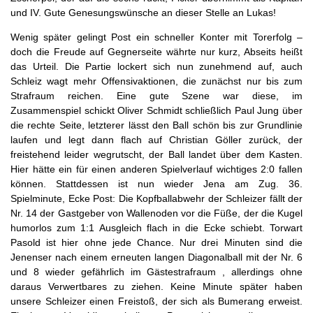
und IV. Gute Genesungswünsche an dieser Stelle an Lukas!
Wenig später gelingt Post ein schneller Konter mit Torerfolg –
doch die Freude auf Gegnerseite währte nur kurz, Abseits heißt
das Urteil. Die Partie lockert sich nun zunehmend auf, auch
Schleiz wagt mehr Offensivaktionen, die zunächst nur bis zum
Strafraum reichen. Eine gute Szene war diese, im
Zusammenspiel schickt Oliver Schmidt schließlich Paul Jung über
die rechte Seite, letzterer lässt den Ball schön bis zur Grundlinie
laufen und legt dann flach auf Christian Göller zurück, der
freistehend leider wegrutscht, der Ball landet über dem Kasten.
Hier hätte ein für einen anderen Spielverlauf wichtiges 2:0 fallen
können. Stattdessen ist nun wieder Jena am Zug. 36.
Spielminute, Ecke Post: Die Kopfballabwehr der Schleizer fällt der
Nr. 14 der Gastgeber von Wallenoden vor die Füße, der die Kugel
humorlos zum 1:1 Ausgleich flach in die Ecke schiebt. Torwart
Pasold ist hier ohne jede Chance. Nur drei Minuten sind die
Jenenser nach einem erneuten langen Diagonalball mit der Nr. 6
und 8 wieder gefährlich im Gästestrafraum , allerdings ohne
daraus Verwertbares zu ziehen. Keine Minute später haben
unsere Schleizer einen Freistoß, der sich als Bumerang erweist.