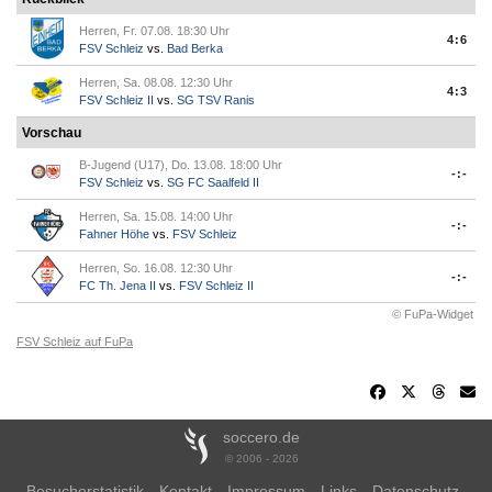
Herren, Fr. 07.08. 18:30 Uhr
4:6
FSV Schleiz
vs.
Bad Berka
Herren, Sa. 08.08. 12:30 Uhr
4:3
FSV Schleiz II
vs.
SG TSV Ranis
Vorschau
B-Jugend (U17), Do. 13.08. 18:00 Uhr
-:-
FSV Schleiz
vs.
SG FC Saalfeld II
Herren, Sa. 15.08. 14:00 Uhr
-:-
Fahner Höhe
vs.
FSV Schleiz
Herren, So. 16.08. 12:30 Uhr
-:-
FC Th. Jena II
vs.
FSV Schleiz II
© FuPa-Widget
FSV Schleiz auf FuPa
soccero.de
© 2006 - 2026
Besucherstatistik
Kontakt
Impressum
Links
Datenschutz