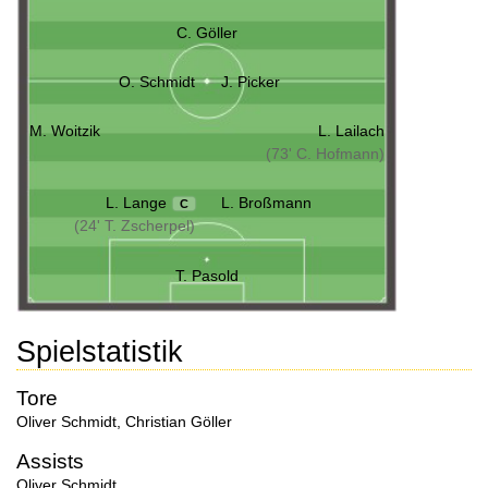
C. Göller
O. Schmidt
J. Picker
M. Woitzik
L. Lailach
(73' C. Hofmann)
L. Lange
L. Broßmann
C
(24' T. Zscherpel)
T. Pasold
Spielstatistik
Tore
Oliver Schmidt
,
Christian Göller
Assists
Oliver Schmidt