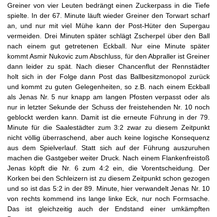
Greiner von vier Leuten bedrängt einen Zuckerpass in die Tiefe
spielte. In der 67. Minute läuft wieder Greiner den Torwart scharf
an, und nur mit viel Mühe kann der Post-Hüter den Supergau
vermeiden. Drei Minuten später schlägt Zscherpel über den Ball
nach einem gut getretenen Eckball. Nur eine Minute später
kommt Asmir Nukovic zum Abschluss, für den Abpraller ist Greiner
dann leider zu spät. Nach dieser Chancenflut der Rennstädter
holt sich in der Folge dann Post das Ballbesitzmonopol zurück
und kommt zu guten Gelegenheiten, so z.B. nach einem Eckball
als Jenas Nr. 5 nur knapp am langen Pfosten verpasst oder als
nur in letzter Sekunde der Schuss der freistehenden Nr. 10 noch
geblockt werden kann. Damit ist die erneute Führung in der 79.
Minute für die Saalestädter zum 3:2 zwar zu diesem Zeitpunkt
nicht völlig überraschend, aber auch keine logische Konsequenz
aus dem Spielverlauf. Statt sich auf der Führung auszuruhen
machen die Gastgeber weiter Druck. Nach einem Flankenfreistoß
Jenas köpft die Nr. 6 zum 4:2 ein, die Vorentscheidung. Der
Korken bei den Schleizern ist zu diesem Zeitpunkt schon gezogen
und so ist das 5:2 in der 89. Minute, hier verwandelt Jenas Nr. 10
von rechts kommend ins lange linke Eck, nur noch Formsache.
Das ist gleichzeitig auch der Endstand einer umkämpften