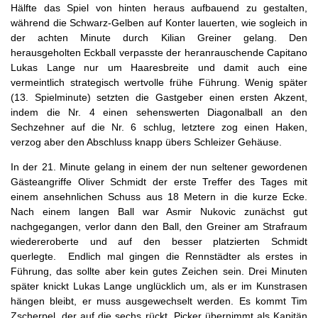
Hälfte das Spiel von hinten heraus aufbauend zu gestalten,
während die Schwarz-Gelben auf Konter lauerten, wie sogleich in
der achten Minute durch Kilian Greiner gelang. Den
herausgeholten Eckball verpasste der heranrauschende Capitano
Lukas Lange nur um Haaresbreite und damit auch eine
vermeintlich strategisch wertvolle frühe Führung. Wenig später
(13. Spielminute) setzten die Gastgeber einen ersten Akzent,
indem die Nr. 4 einen sehenswerten Diagonalball an den
Sechzehner auf die Nr. 6 schlug, letztere zog einen Haken,
verzog aber den Abschluss knapp übers Schleizer Gehäuse.
In der 21. Minute gelang in einem der nun seltener gewordenen
Gästeangriffe Oliver Schmidt der erste Treffer des Tages mit
einem ansehnlichen Schuss aus 18 Metern in die kurze Ecke.
Nach einem langen Ball war Asmir Nukovic zunächst gut
nachgegangen, verlor dann den Ball, den Greiner am Strafraum
wiedereroberte und auf den besser platzierten Schmidt
querlegte. Endlich mal gingen die Rennstädter als erstes in
Führung, das sollte aber kein gutes Zeichen sein. Drei Minuten
später knickt Lukas Lange unglücklich um, als er im Kunstrasen
hängen bleibt, er muss ausgewechselt werden. Es kommt Tim
Zscherpel, der auf die sechs rückt, Picker übernimmt als Kapitän